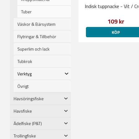
Indisk tuppnacke - Vit / C
Tuber
109 kr
Väskor & Bärsystem
KÖP
Flytringar & Tillbehör
Superlim och lack
Tubkrok
Verktyg
Övrigt
Havsöringsfiske
Havsfiske
Ädelfiske (P&T)
Trollingfiske