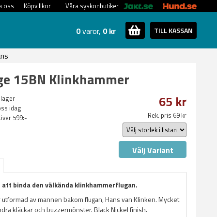
a oss
Köpvillkor
Våra syskonbutiker
0
varor,
0 kr
TILL KASSAN
ans
dge 15BN Klinkhammer
65 kr
 lager
oss idag
Rek. pris 69 kr
 över 599:-
Välj Variant
r att binda den välkända klinkhammerflugan.
 utformad av mannen bakom flugan, Hans van Klinken. Mycket
andra kläckar och buzzermönster. Black Nickel finish.