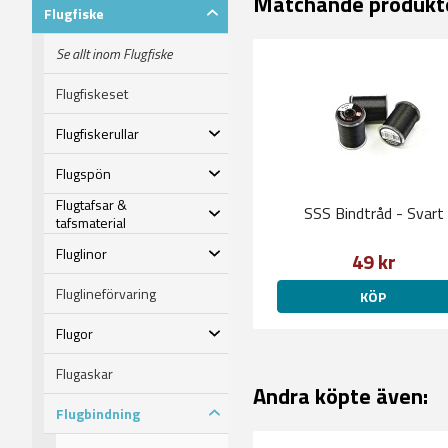
Matchande produkt
Flugfiske
Se allt inom Flugfiske
Flugfiskeset
Flugfiskerullar
Flugspön
Flugtafsar &
SSS Bindtråd - Svart
tafsmaterial
Fluglinor
49 kr
Fluglineförvaring
KÖP
Flugor
Flugaskar
Andra köpte även:
Flugbindning