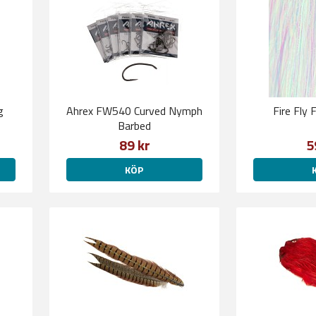
g
Ahrex FW540 Curved Nymph
Fire Fly 
Barbed
89 kr
5
KÖP