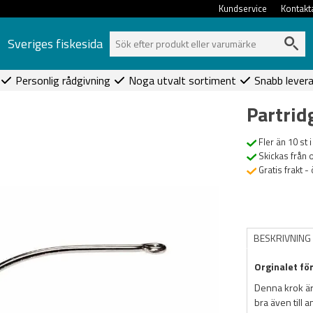
Kundservice
Kontakt
Sveriges fiskesida
Personlig rådgivning
Noga utvalt sortiment
Snabb lever
Partri
Fler än 10 st i
Skickas från 
Gratis frakt -
BESKRIVNING
Orginalet fö
Denna krok är
bra även till 