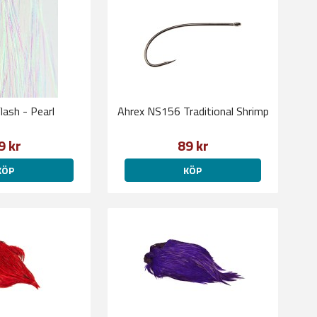
Flash - Pearl
Ahrex NS156 Traditional Shrimp
9 kr
89 kr
KÖP
KÖP