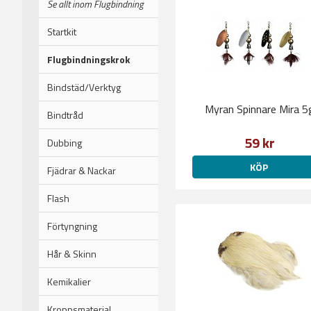
Se allt inom Flugbindning
Startkit
Flugbindningskrok
Bindstäd/Verktyg
Myran Spinnare Mira 5
Bindtråd
59 kr
Dubbing
KÖP
Fjädrar & Nackar
Flash
Förtyngning
Hår & Skinn
Kemikalier
Kroppsmaterial