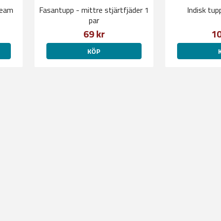
ream
Fasantupp - mittre stjärtfjäder 1
Indisk tu
par
69 kr
10
KÖP