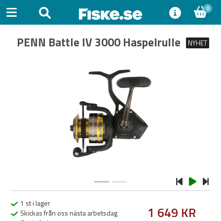
0
PENN Battle IV 3000 Haspelrulle
NYHET
Previous
Next
1 st i lager
1 649 KR
Skickas från oss nästa arbetsdag