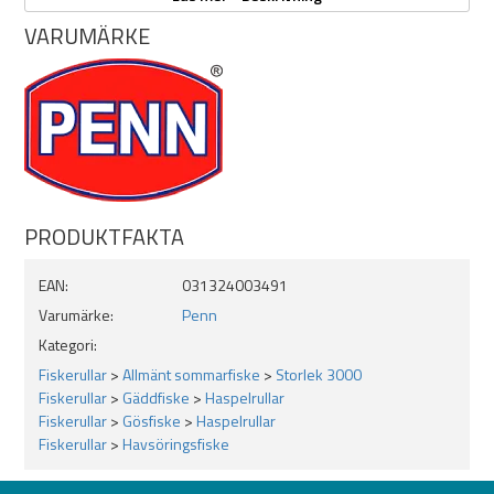
VARUMÄRKE
Modell: Battle IV 3000
Typ: Haspelrulle
Utväxling: 6,2:1
Kullager: 5+1 rostfria kullager
Maxbroms: 6,8 kg
Vikt: 315 g
Linintag: 89 cm per vevvarv
Hel metallkropp och sidoplåt
CNC-fräst drevsystem
PRODUKTFAKTA
HT-100™ kolfiberbroms
Hydro Armor-system
EAN:
031324003491
Superline-spole för flätlina
Varumärke:
Penn
Egenskaper
Kategori:
Hög vridstyvhet för bättre kontroll under belastning
Fiskerullar
>
Allmänt sommarfiske
>
Storlek 3000
Jämn och kraftfull broms med HT-100™-teknologi
Fiskerullar
>
Gäddfiske
>
Haspelrullar
Förbättrat skydd mot vatten och smuts
Fiskerullar
>
Gösfiske
>
Haspelrullar
Anpassad för både söt- och saltvattenfiske
Fiskerullar
>
Havsöringsfiske
Mångsidig storlek för många typer av spinnfiske