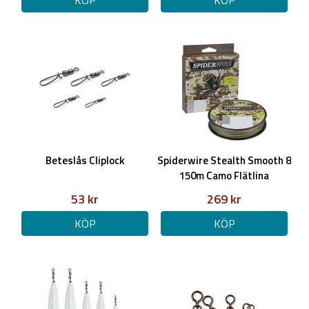
KÖP
KÖP
Beteslås Cliplock
Spiderwire Stealth Smooth 8
150m Camo Flätlina
53 kr
269 kr
KÖP
KÖP