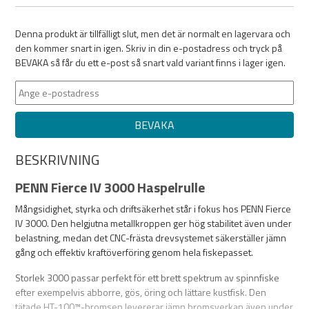
Denna produkt är tillfälligt slut, men det är normalt en lagervara och
den kommer snart in igen. Skriv in din e-postadress och tryck på
BEVAKA så får du ett e-post så snart vald variant finns i lager igen.
BEVAKA
BESKRIVNING
PENN Fierce IV 3000 Haspelrulle
Mångsidighet, styrka och driftsäkerhet står i fokus hos PENN Fierce
IV 3000. Den helgjutna metallkroppen ger hög stabilitet även under
belastning, medan det CNC-frästa drevsystemet säkerställer jämn
gång och effektiv kraftöverföring genom hela fiskepasset.
Storlek 3000 passar perfekt för ett brett spektrum av spinnfiske
efter exempelvis abborre, gös, öring och lättare kustfisk. Den
tätade HT-100™-bromsen levererar jämn bromsverkan även under