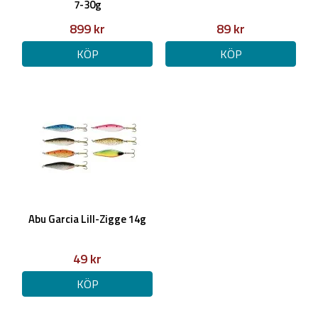
7-30g
899 kr
89 kr
KÖP
KÖP
Abu Garcia Lill-Zigge 14g
49 kr
KÖP