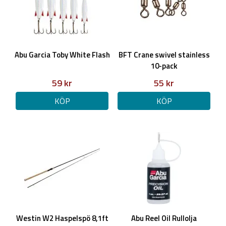
Abu Garcia Toby White Flash
BFT Crane swivel stainless
10-pack
59 kr
55 kr
KÖP
KÖP
Westin W2 Haspelspö 8,1ft
Abu Reel Oil Rullolja