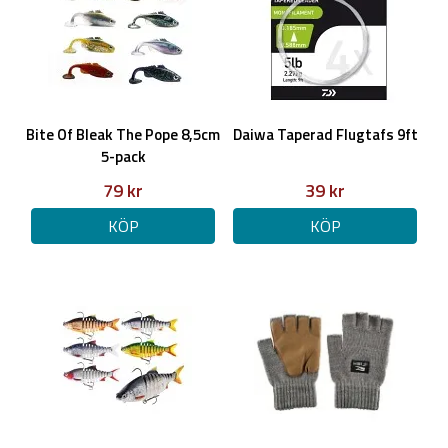
Bite Of Bleak The Pope 8,5cm
Daiwa Taperad Flugtafs 9ft
5-pack
79 kr
39 kr
KÖP
KÖP