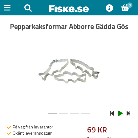
0
Pepparkaksformar Abborre Gädda Gös
Previous
Next
På väg från leverantör
69 KR
Okänt leveransdatum