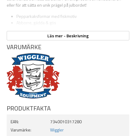
eller för att sätta en unik prägel på julbordet!
Pepparkaksformar med fiskmotiv
Abborre, gädda & gös
Längd: 13 cm
Rostfritt stål
Läs mer - Beskrivning
VARUMÄRKE
PRODUKTFAKTA
EAN:
7340010317280
Varumärke:
Wiggler