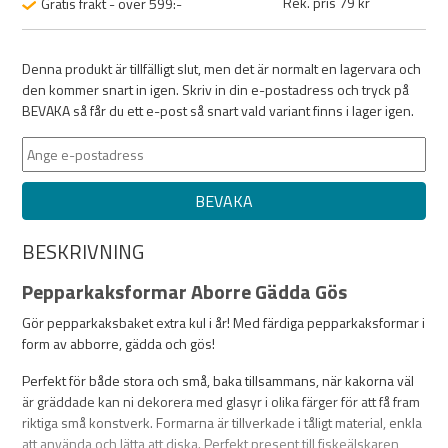
Rek. pris 79 kr
Gratis frakt - över 599:-
Denna produkt är tillfälligt slut, men det är normalt en lagervara och
den kommer snart in igen. Skriv in din e-postadress och tryck på
BEVAKA så får du ett e-post så snart vald variant finns i lager igen.
BEVAKA
BESKRIVNING
Pepparkaksformar Aborre Gädda Gös
Gör pepparkaksbaket extra kul i år! Med färdiga pepparkaksformar i
form av abborre, gädda och gös!
Perfekt för både stora och små, baka tillsammans, när kakorna väl
är gräddade kan ni dekorera med glasyr i olika färger för att få fram
riktiga små konstverk. Formarna är tillverkade i tåligt material, enkla
att använda och lätta att diska. Perfekt present till fiskeälskaren