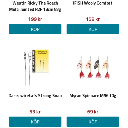
Westin Ricky The Roach
IFISH Wooly Comfort
Multi Jointed R2F 18cm 83g
199 kr
159 kr
KÖP
KÖP
Darts wiretafs Strong Snap
Myran Spinnare M56 10g
53 kr
69 kr
KÖP
KÖP