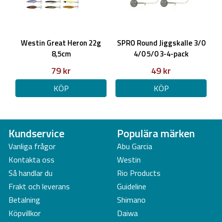
Westin Great Heron 22g
SPRO Round Jiggskalle 3/0
8,5cm
4/0 5/0 3-4-pack
79 kr
49 kr
KÖP
KÖP
Kundservice
Populära märken
Vanliga frågor
Abu Garcia
Kontakta oss
Westin
Så handlar du
Rio Products
Frakt och leverans
Guideline
Betalning
Shimano
Köpvillkor
Daiwa