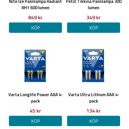
Nite Ize Pannlampa Radiant
Petzl Tikkina Pannlampa 300
RH1 600 lumen
lumen
849 kr
349 kr
KÖP
KÖP
Varta Longlife Power AAA 4-
Varta Ultra Lithium AAA 4-
pack
pack
45 kr
134 kr
KÖP
KÖP