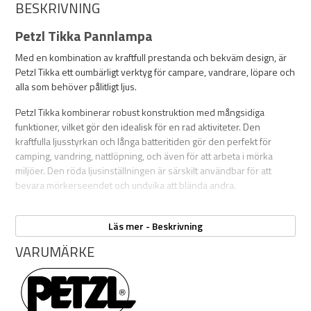
BESKRIVNING
Petzl Tikka Pannlampa
Med en kombination av kraftfull prestanda och bekväm design, är
Petzl Tikka ett oumbärligt verktyg för campare, vandrare, löpare och
alla som behöver pålitligt ljus.
Petzl Tikka kombinerar robust konstruktion med mångsidiga
funktioner, vilket gör den idealisk för en rad aktiviteter. Den
kraftfulla ljusstyrkan och långa batteritiden gör den perfekt för
camping, vandring, nattlöpning, och även för att arbeta i mörka
miljöer. Den röda ljusinställningen är särskilt användbar för att
bevara mörkerseendet och undvika att blända andra.
Låt inte mörkret stoppa dina aktiviteter. Med Petzl Tikka Pannlampa
har du alltid tillförlitlig belysning inom räckhåll. Beställ din Petzl
Läs mer - Beskrivning
Tikka idag och upplev skillnaden – en ljusare, säkrare och mer
VARUMÄRKE
flexibel utomhusupplevelse väntar på dig!
Egenskaper:
Färg:
grå eller gul