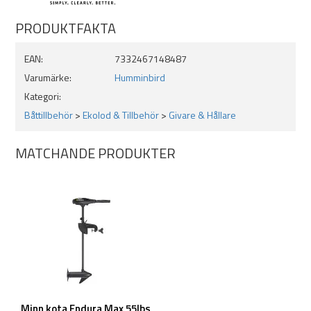
Utmärkt till att göra sitt ekolod portabelt med en snabb enkel
montering utan sugkopp
PRODUKTFAKTA
Mycket användbara vid vertikalfiske då man vill ha givaren vid
sidan av båten
EAN:
7332467148487
Varumärke:
Humminbird
Kategori:
Båttillbehör
>
Ekolod & Tillbehör
>
Givare & Hållare
MATCHANDE PRODUKTER
Minn kota Endura Max 55lbs