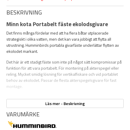
BESKRIVNING
Minn kota Portabelt fäste ekolodsgivare
Det finns många fördelar med att ha flera båtar utplacerade
strategiskt i olika vatten, men det kan vara jobbigt att flytta all
utrustning. Humminbirds portabla givarfäste underlättar flytten av
ekolodet markant.
Det här är ett stadigt fäste som inte på något sätt kompromissar på
funktion för att vara portabelt. För montering på akterspegel eller
reling. Mycket smidig lösning för vertikalfiskare och vid portablet
behov av ekolodet. Passar de flesta akterspegelsgivare för fast
montage.
Specifikationer:
Läs mer - Beskrivning
VARUMÄRKE
Längd på riggrör 91 cm (36″)
Klämfäste minsta mått: 22mm
Klämfäste max mått: 80mm