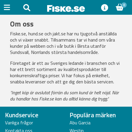
0
Om oss
Fiske.se,
hund.se
och
jakt.se
har nu tjugotvå anställda
och vi växer snabbt. Tillsammans tar vi hand om våra
kunder på webben och i vår butik i Birsta utanför
Sundsvall, Norrlands största handelsområde.
Företaget är ett av Sveriges ledande i branschen och vi
har ett brett sortiment av kvalitetsprodukter till
konkurrenskraftiga priser. Vi har fokus på enkelhet,
snabba leveranser och att ge dig den bästa servicen.
"Inget köp är avslutat förrän du som kund är helt nöjd. När
du handlar hos Fiske.se kan du alltid känna dig trygg."
Kundservice
Populära märken
Vanliga frågor
Abu Garcia
Kontakta oss
Westin