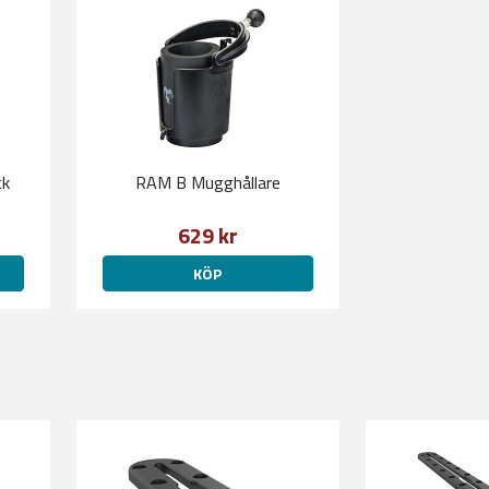
ck
RAM B Mugghållare
629 kr
KÖP