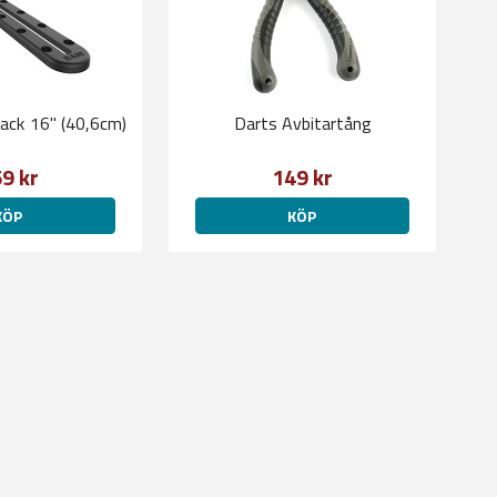
Ram Tough-Track 16" (40,6cm)
Darts Avbitartång
9 kr
149 kr
KÖP
KÖP