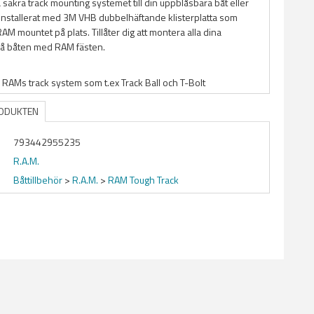
säkra track mounting systemet till din uppblåsbara båt eller
t installerat med 3M VHB dubbelhäftande klisterplatta som
RAM mountet på plats. Tillåter dig att montera alla dina
 på båten med RAM fästen.
a RAMs track system som t.ex Track Ball och T-Bolt
RODUKTEN
793442955235
R.A.M.
Båttillbehör
>
R.A.M.
>
RAM Tough Track