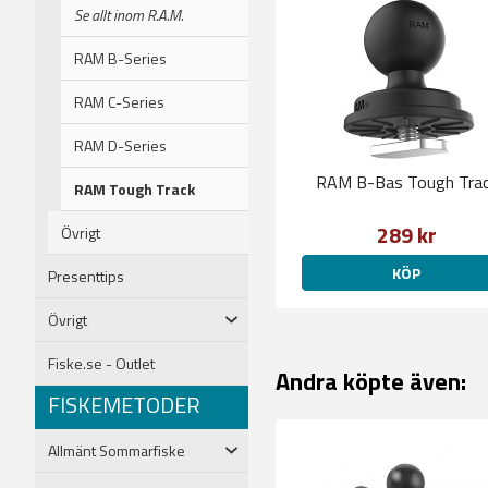
Se allt inom R.A.M.
RAM B-Series
RAM C-Series
RAM D-Series
RAM B-Bas Tough Tra
RAM Tough Track
289 kr
Övrigt
KÖP
Presenttips
Övrigt
Fiske.se - Outlet
Andra köpte även:
FISKEMETODER
Allmänt Sommarfiske