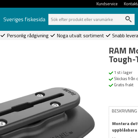
Kundservice
Kontakt
Sveriges fiskesida
Personlig rådgivning
Noga utvalt sortiment
Snabb lever
RAM Mo
Tough-
1 st i lager
Skickas från 
Gratis frakt
BESKRIVNING
Montera dett
uppblåsbara b