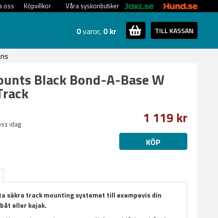
a oss
Köpvillkor
Våra syskonbutiker
0
varor,
0 kr
TILL KASSAN
ans
unts Black Bond-A-Base W
Track
1 119 kr
oss idag
KÖP
a säkra track mounting systemet till exempevis din
åt eller kajak.