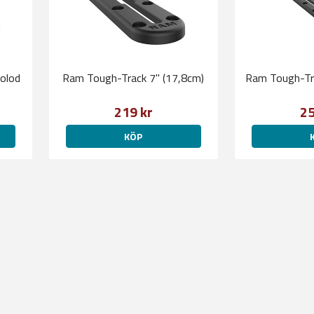
olod
Ram Tough-Track 7" (17,8cm)
219 kr
25
KÖP