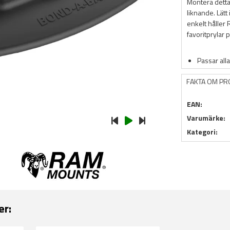
Montera detta 
liknande. Lät
enkelt håller 
favoritprylar
Passar all
FAKTA OM P
EAN:
Varumärke:
Kategori:
er: