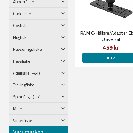
Abborrfiske
Gäddfiske
Gösfiske
RAM C-Hållare/Adapter Ek
Flugfiske
Universal
459 kr
Havsöringsfiske
KÖP
Havsfiske
Ädelfiske (P&T)
Trollingfiske
Spinnfluga (Lax)
Mete
Vinterfiske
Varumärken