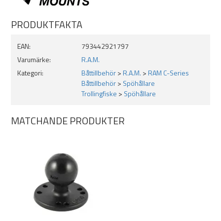
PRODUKTFAKTA
EAN:
793442921797
Varumärke:
R.A.M.
Kategori:
Båttillbehör
>
R.A.M.
>
RAM C-Series
Båttillbehör
>
Spöhållare
Trollingfiske
>
Spöhållare
MATCHANDE PRODUKTER