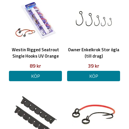
Westin Rigged Seatrout
Owner Enkelkrok Stor ögla
Single Hooks UV Orange
(till drag)
(genomlöp)
89 kr
39 kr
KÖP
KÖP