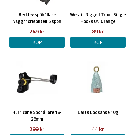
Berkley spöhållare
Westin Rigged Trout Single
vägg/horisontell 6 spön
Hooks UV Orange
249 kr
89 kr
KÖP
KÖP
Hurricane Spöhållare 18-
Darts Lodsänke 10g
28mm
299 kr
44 kr