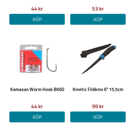
44 kr
53 kr
KÖP
KÖP
Kamasan Worm Hook BK60
Kinetic Filékniv 6" 15,5cm
44 kr
99 kr
KÖP
KÖP