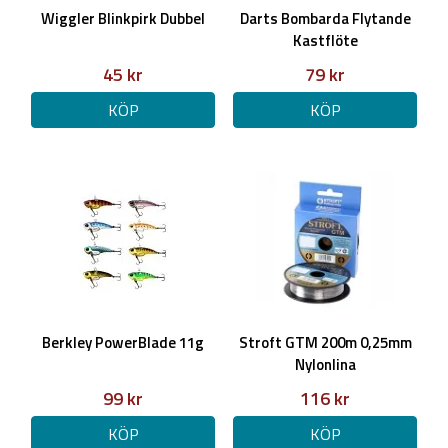
Wiggler Blinkpirk Dubbel
Darts Bombarda Flytande
Kastflöte
45 kr
79 kr
KÖP
KÖP
Berkley PowerBlade 11g
Stroft GTM 200m 0,25mm
Nylonlina
99 kr
116 kr
KÖP
KÖP