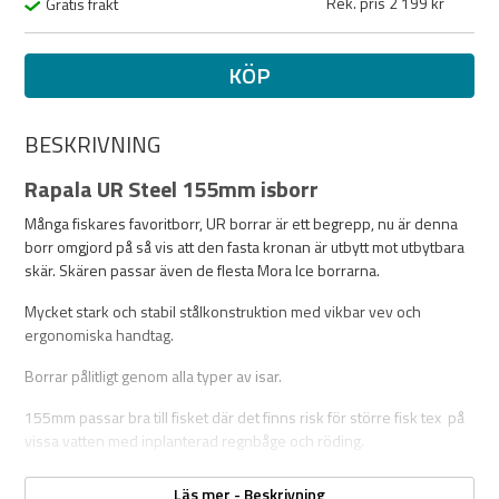
Rek. pris 2 199 kr
Gratis frakt
KÖP
BESKRIVNING
Rapala UR Steel 155mm isborr
Många fiskares favoritborr, UR borrar är ett begrepp, nu är denna
borr omgjord på så vis att den fasta kronan är utbytt mot utbytbara
skär. Skären passar även de flesta Mora Ice borrarna.
Mycket stark och stabil stålkonstruktion med vikbar vev och
ergonomiska handtag.
Borrar pålitligt genom alla typer av isar.
155mm passar bra till fisket där det finns risk för större fisk tex på
vissa vatten med inplanterad regnbåge och röding.
Läs mer - Beskrivning