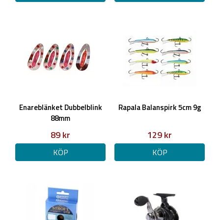
Enareblänket Dubbelblink
Rapala Balanspirk 5cm 9g
88mm
89 kr
129 kr
KÖP
KÖP