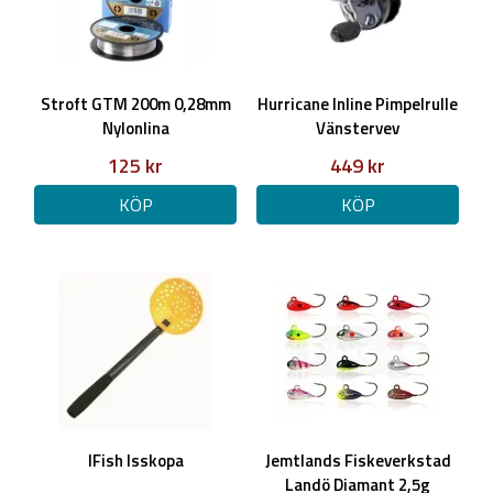
Stroft GTM 200m 0,28mm
Hurricane Inline Pimpelrulle
Nylonlina
Vänstervev
125 kr
449 kr
KÖP
KÖP
IFish Isskopa
Jemtlands Fiskeverkstad
Landö Diamant 2,5g