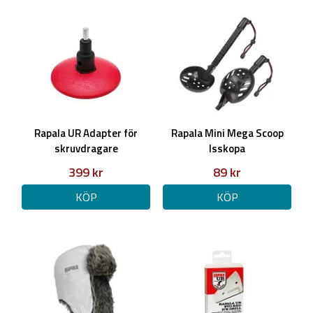
Rapala UR Adapter för
Rapala Mini Mega Scoop
skruvdragare
Isskopa
399 kr
89 kr
KÖP
KÖP