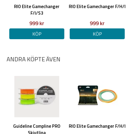
RIO Elite Gamechanger
RIO Elite Gamechanger F/H/I
400grain / 25,9g
F/I/S3
Längd: 7,0m
Klass: #6
999 kr
999 kr
Rek tip: 5-6g
KÖP
KÖP
450grain / 29,2g
Längd: 7,0m
ANDRA KÖPTE ÄVEN
Klass: #6/7
Rek tip: 5-6g
500grain / 32,4g
Längd: 7,0m
Klass: #7
Rek tip: 6-8g
Guideline Compline PRO
RIO Elite Gamechanger F/H/I
550grain / 35,6g
Skjutlina