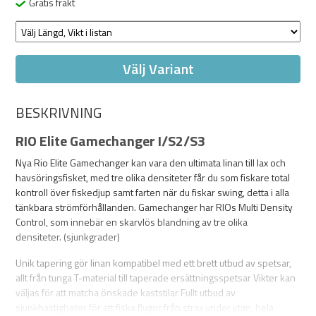
Gratis frakt
Välj Variant
BESKRIVNING
RIO Elite Gamechanger I/S2/S3
Nya Rio Elite Gamechanger kan vara den ultimata linan till lax och
havsöringsfisket, med tre olika densiteter får du som fiskare total
kontroll över fiskedjup samt farten när du fiskar swing, detta i alla
tänkbara strömförhållanden. Gamechanger har RIOs Multi Density
Control, som innebär en skarvlös blandning av tre olika
densiteter. (sjunkgrader)
Unik tapering gör linan kompatibel med ett brett utbud av spetsar,
allt från tunga T-material till taperade ersättningsspetsar Vikter kan
väljas för att matcha önskade kaststilar Fullt utbud av
sjunkhastigheter för att fiska flugor från strax under ytan, hela