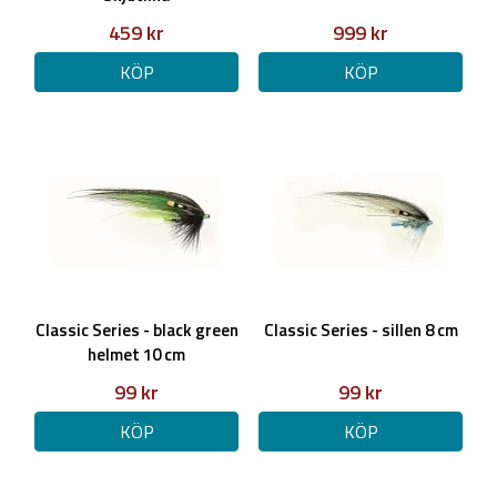
Längd: 7,0m
459 kr
999 kr
Klass: #8
Rek tip: 6-8g
KÖP
KÖP
600grain / 38,9g
Längd: 7,3m
Klass: #8/9
Rek tip: 8-10g
650grain / 42,1g
Längd: 7,3m
Classic Series - black green
Classic Series - sillen 8 cm
Klass: #9
helmet 10 cm
Rek tip: 8-10g
99 kr
99 kr
KÖP
KÖP
725grain / 47,0g
Längd: 7,6m
Klass: #10/11