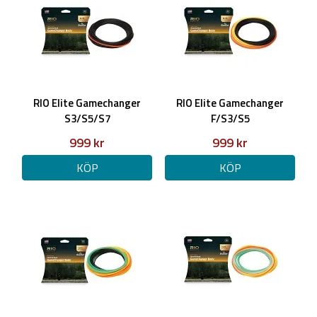
att svänga mellan 4ft och 8ft ner tillsammans med en F/S3/S5 för
att svänga 8ft till 12ft ner.
Nytt för denna säsong är fullt sjunkande alternativ med en
mellanliggande I/S2/S3 och snabbast sjunkande, bottenmuddrings
S3/S5/S7 som det bästa valet för att få den långsammaste,
djupaste svingen.
RIO Elite Gamechanger
RIO Elite Gamechanger
S3/S5/S7
F/S3/S5
Egenskaper:
999 kr
999 kr
Unik tapering gör linan kompatibel med ett brett utbud av
spetsar, allt från tunga T-material till taperade
KÖP
KÖP
ersättningsspetsar
Vikter kan väljas för att matcha önskade kaststilar
Fullt utbud av sjunkhastigheter för att fiska flugor från
strax under ytan, hela vägen ner till botten av de djupaste och
snabbaste strömmarna.
I/S2/S3
= Intermediate Sjunk2 Sjunk3
Specifikationer: