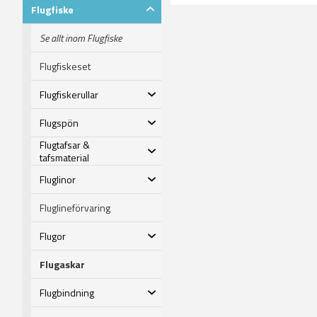
Flugfiske
Se allt inom Flugfiske
Flugfiskeset
Flugfiskerullar
Flugspön
Flugtafsar &
tafsmaterial
Fluglinor
Fluglineförvaring
Flugor
Flugaskar
Flugbindning