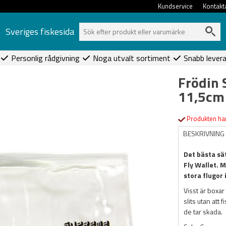
Kundservice
Kontakt
Sveriges fiskesida
Personlig rådgivning
Noga utvalt sortiment
Snabb lever
Frödin 
11,5cm
Produkten har
BESKRIVNING
Det bästa sät
Fly Wallet.
M
stora flugor 
Visst är boxar
slits utan att
de tar skada.