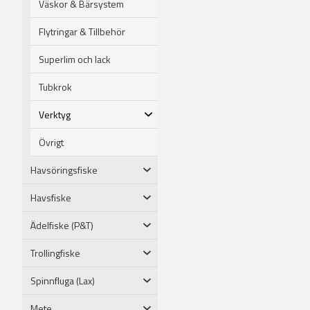
Väskor & Bärsystem
Flytringar & Tillbehör
Superlim och lack
Tubkrok
Verktyg
Övrigt
Havsöringsfiske
Havsfiske
Ädelfiske (P&T)
Trollingfiske
Spinnfluga (Lax)
Mete