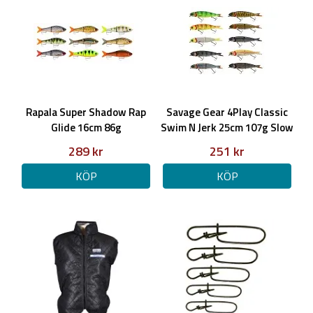
Rapala Super Shadow Rap
Savage Gear 4Play Classic
Glide 16cm 86g
Swim N Jerk 25cm 107g Slow
Sinking
289 kr
251 kr
KÖP
KÖP