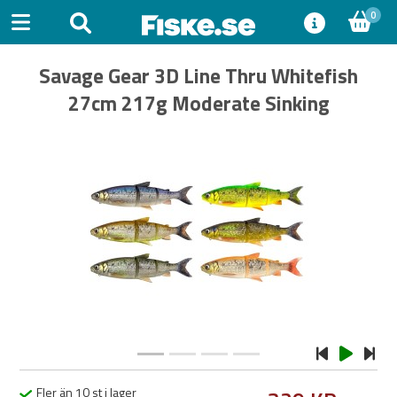
0
Savage Gear 3D Line Thru Whitefish
27cm 217g Moderate Sinking
Previous
Next
Fler än 10 st i lager