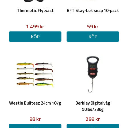
Thermotic Flytväst
BFT Stay-Lok snap 10-pack
1 499 kr
59 kr
KÖP
KÖP
Westin Bullteez 24cm 107g
Berkley Digitalvåg
50lbs/23kg
98 kr
299 kr