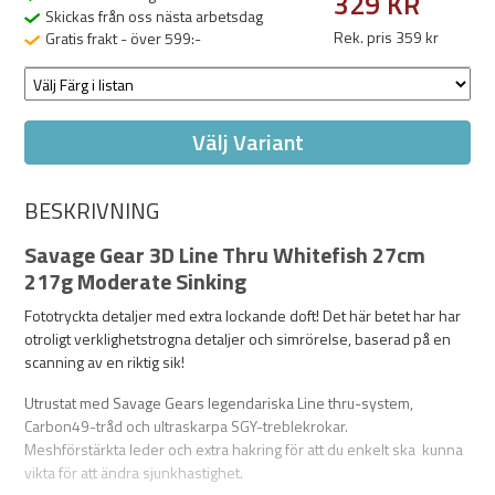
329 KR
Skickas från oss nästa arbetsdag
Rek. pris 359 kr
Gratis frakt - över 599:-
Välj Variant
BESKRIVNING
Savage Gear 3D Line Thru Whitefish 27cm
217g Moderate Sinking
Fototryckta detaljer med extra lockande doft! Det här betet har har
otroligt verklighetstrogna detaljer och simrörelse, baserad på en
scanning av en riktig sik!
Utrustat med Savage Gears legendariska Line thru-system,
Carbon49-tråd och ultraskarpa SGY-treblekrokar.
Meshförstärkta leder och extra hakring för att du enkelt ska kunna
vikta för att ändra sjunkhastighet.