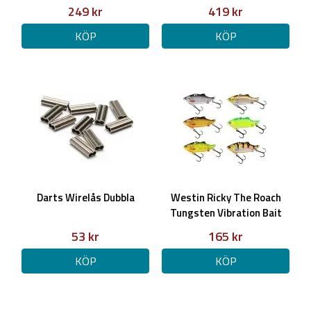
Moderate Sinking
249 kr
419 kr
KÖP
KÖP
Darts Wirelås Dubbla
Westin Ricky The Roach
Tungsten Vibration Bait
5,5cm 16g
53 kr
165 kr
KÖP
KÖP