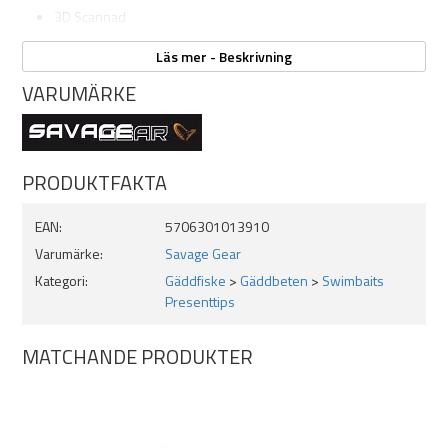
3D Scannad
Line Thru System
Läs mer - Beskrivning
Incredible swimming action
Chin ring for quick sink rate adjustment
VARUMÄRKE
Scented
Carbon49 Wire
SGY 1X BN Trebles
Längd: 27cm
PRODUKTFAKTA
Vikt: 217g
EAN:
5706301013910
Varumärke:
Savage Gear
Kategori:
Gäddfiske
>
Gäddbeten
>
Swimbaits
Presenttips
MATCHANDE PRODUKTER