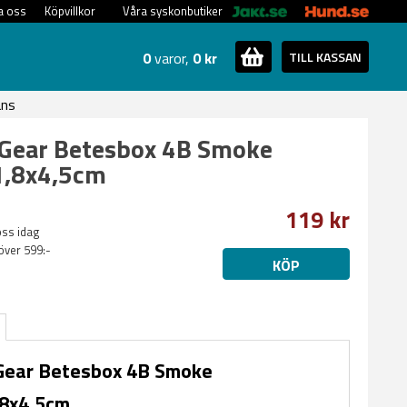
a oss
Köpvillkor
Våra syskonbutiker
0
varor,
0 kr
TILL KASSAN
ans
 Gear Betesbox 4B Smoke
1,8x4,5cm
119 kr
oss idag
 över 599:-
KÖP
Gear Betesbox 4B Smoke
,8x4,5cm