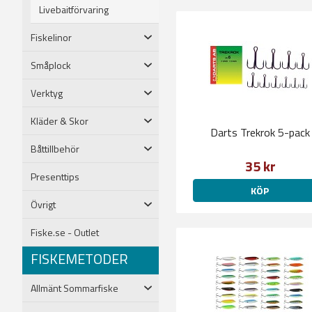
Livebaitförvaring
Fiskelinor
Småplock
Verktyg
Kläder & Skor
Darts Trekrok 5-pack
Båttillbehör
35 kr
Presenttips
KÖP
Övrigt
Fiske.se - Outlet
FISKEMETODER
Allmänt Sommarfiske