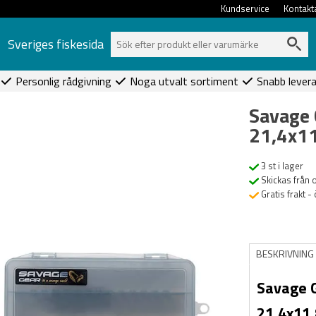
Kundservice
Kontakt
Sveriges fiskesida
Personlig rådgivning
Noga utvalt sortiment
Snabb lever
Savage
21,4x1
3 st i lager
Skickas från 
Gratis frakt -
BESKRIVNING
Savage 
21,4x11