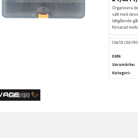
Organisera din
sätt med dess
lättgående gån
förvarad mella
FAKTA OM P
EAN:
Varumärke:
Kategori: