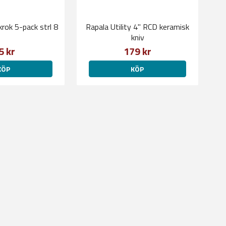
krok 5-pack strl 8
Rapala Utility 4" RCD keramisk
kniv
5 kr
179 kr
KÖP
KÖP