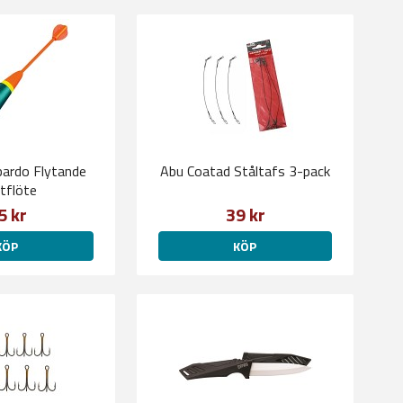
ardo Flytande
Abu Coatad Ståltafs 3-pack
tflöte
5 kr
39 kr
KÖP
KÖP