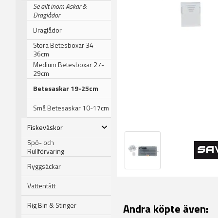
Se allt inom Askar &
Draglådor
Draglådor
Stora Betesboxar 34-
36cm
Medium Betesboxar 27-
29cm
Betesaskar 19-25cm
Små Betesaskar 10-17cm
Fiskeväskor
Spö- och
Rullförvaring
Ryggsäckar
Vattentätt
Rig Bin & Stinger
Andra köpte även: