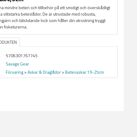
a mindre beten och tillbehör på ett smidigt och överskådligt
a slitstarka beteslådor. De är utrustade med robusta,
gjärn och tätslutande lock som håller din utrustning tryggt
n fisketurerna.
RODUKTEN
5706301767745
Savage Gear
Förvaring
>
Askar & Draglådor
>
Betesaskar 19-25cm