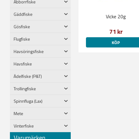
Abborrfiske
Gäddfiske
Vicke 20g
Gösfiske
71 kr
Flugfiske
KÖP
Havsöringsfiske
Havsfiske
Ädelfiske (P&T)
Trollingfiske
Spinnfluga (Lax)
Mete
Vinterfiske
Varumärken