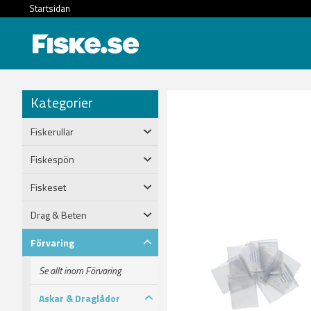
Startsidan
Kategorier
Fiskerullar
Fiskespön
Fiskeset
Drag & Beten
Förvaring
Se allt inom Förvaring
Askar & Draglådor