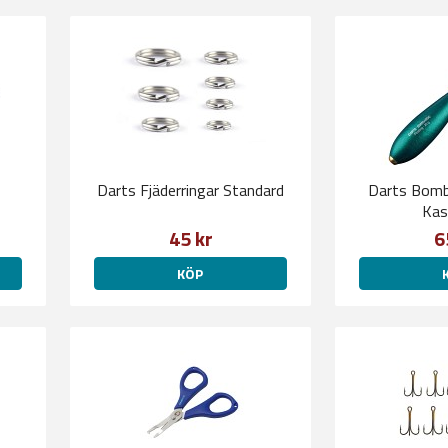
Darts Fjäderringar Standard
Darts Bomb
Kas
45 kr
6
KÖP