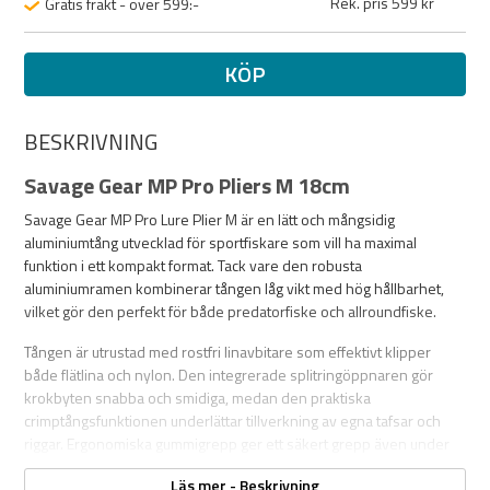
Rek. pris 599 kr
Gratis frakt - över 599:-
KÖP
BESKRIVNING
Savage Gear MP Pro Pliers M 18cm
Savage Gear MP Pro Lure Plier M är en lätt och mångsidig
aluminiumtång utvecklad för sportfiskare som vill ha maximal
funktion i ett kompakt format. Tack vare den robusta
aluminiumramen kombinerar tången låg vikt med hög hållbarhet,
vilket gör den perfekt för både predatorfiske och allroundfiske.
Tången är utrustad med rostfri linavbitare som effektivt klipper
både flätlina och nylon. Den integrerade splitringöppnaren gör
krokbyten snabba och smidiga, medan den praktiska
crimptångsfunktionen underlättar tillverkning av egna tafsar och
riggar. Ergonomiska gummigrepp ger ett säkert grepp även under
våta förhållanden.
Läs mer - Beskrivning