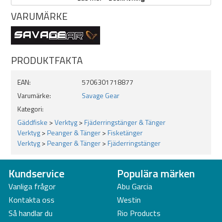
Den medelstora modellen är ett utmärkt val för sportfiskare som vill
VARUMÄRKE
ha balans mellan smidighet, precision och styrka direkt vid vattnet.
Specifikationer:
Längd: 18 cm
PRODUKTFAKTA
Vikt: 90 g
Material: Aluminiumram
EAN:
5706301718877
Linavbitare i rostfritt stål
Varumärke:
Savage Gear
Funktioner:
Splitringöppnare
Kategori:
Crimptång
Gäddfiske
>
Verktyg
>
Fjäderringstänger & Tänger
Wire stripper
Verktyg
>
Peanger & Tänger
>
Fisketänger
Klipper flätlina och nylon
Verktyg
>
Peanger & Tänger
>
Fjäderringstänger
Ergonomiska gummihandtag
Anpassad för predator- och allroundfiske
Kundservice
Populära märken
Vanliga frågor
Abu Garcia
Kontakta oss
Westin
Så handlar du
Rio Products