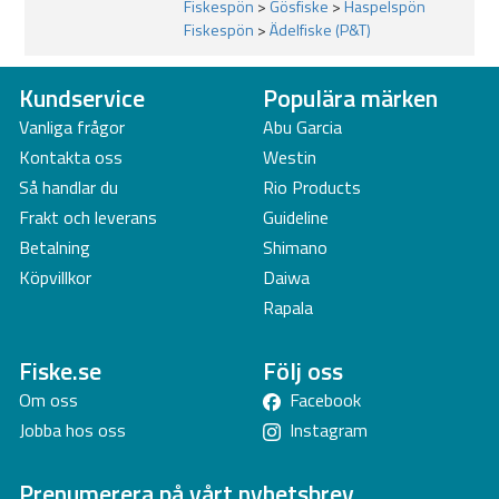
Fiskespön
>
Gösfiske
>
Haspelspön
Fiskespön
>
Ädelfiske (P&T)
Kundservice
Populära märken
Vanliga frågor
Abu Garcia
Kontakta oss
Westin
Så handlar du
Rio Products
Frakt och leverans
Guideline
Betalning
Shimano
Köpvillkor
Daiwa
Rapala
Fiske.se
Följ oss
Om oss
Facebook
Jobba hos oss
Instagram
Prenumerera på vårt nyhetsbrev