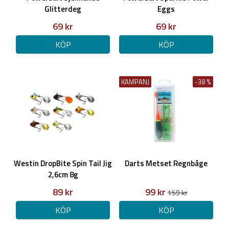
Glitterdeg
Eggs
69 kr
69 kr
KÖP
KÖP
KAMPANJ
-38 %
Westin DropBite Spin Tail Jig
Darts Metset Regnbåge
2,6cm 8g
89 kr
99 kr
159 kr
KÖP
KÖP