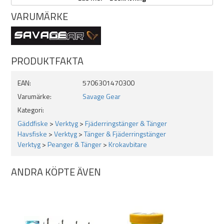
transport i fiskeväskan eller båten. Ett oumbärligt verktyg för
VARUMÄRKE
seriösa sportfiskare.
Specifikationer:
Längd: 21 cm
PRODUKTFAKTA
Material: Kraftig metallkonstruktion
Kapar wire och kraftiga krokar
EAN:
5706301470300
Anpassad för 3X-krokar
Varumärke:
Savage Gear
Justerbar käft
Ergonomiskt grepp
Kategori:
Levereras med skyddspouch
Gäddfiske
>
Verktyg
>
Fjäderringstänger & Tänger
Havsfiske
>
Verktyg
>
Tänger & Fjäderringstänger
Verktyg
>
Peanger & Tänger
>
Krokavbitare
ANDRA KÖPTE ÄVEN