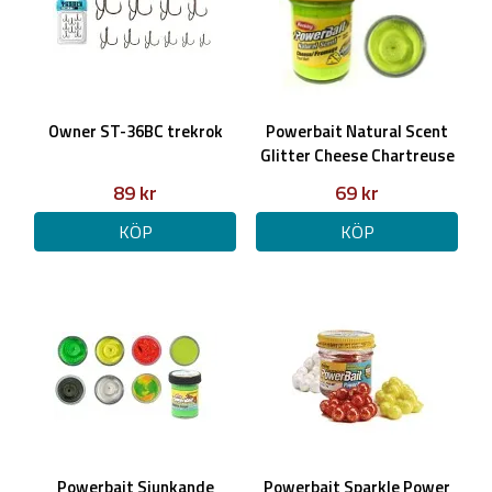
Owner ST-36BC trekrok
Powerbait Natural Scent
Glitter Cheese Chartreuse
89 kr
69 kr
KÖP
KÖP
Powerbait Sjunkande
Powerbait Sparkle Power