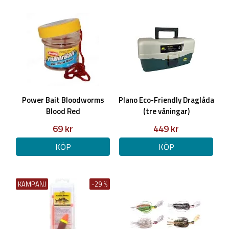
Power Bait Bloodworms
Plano Eco-Friendly Draglåda
Blood Red
(tre våningar)
69 kr
449 kr
KÖP
KÖP
KAMPANJ
-29 %