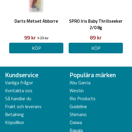
Darts Metset Abborre
SPRO Iris Baby Thrillseeker
2/0 8g
99 kr
89 kr
139 kr
KÖP
KÖP
Kundservice
Populära märken
Vanliga frågor
Abu Garcia
Kontakta oss
Westin
Så handlar du
Rio Products
Frakt och leverans
Guideline
Betalning
Shimano
Köpvillkor
Daiwa
Rapala