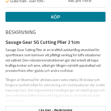
Rek. pris 199 kr
Gratis frakt - över 599:-
KÖP
BESKRIVNING
Savage Gear SG Cutting Plier 21cm
Savage Gear Cutting Plier är en kraftfull avbitartång utvecklad för
sportfiskare som behöver ett pålitligt verktyg för tuffa situationer
vid vattnet. Den robusta konstruktionen gör det enkelt att kapa
kraftiga krokar och wire, vilket gör tången särskilt uppskattad vid
predatorfiske efter gädda och andra rovfiskar.
Tången är tillverkad för att klara även extra starka 3X-krokar och
fungerar perfekt både för avkrokning och nödsituationer där snabb
kapning krävs. Det ergonomiska handtaget ger ett stabilt grepp och
den justerbara käften bidrar till hög precision och kontroll under
användning.
Levereras med praktisk förvaringspouch för säker och smidig
Läs mer - Beskrivning