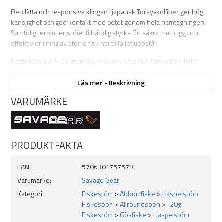
Den lätta och responsiva klingan i japansk Toray-kolfiber ger hög
känslighet och god kontakt med betet genom hela hemtagningen.
Samtidigt erbjuder spöet tillräcklig styrka för säkra mothugg och
effektiv drillning av större fisk när tillfället uppstår.
Kastvikten på 7–22 gram gör modellen särskilt lämpad för fiske
efter abborre, öring, regnbåge och lättare gösfiske. Längden på 7,7
ft ger en bra kombination av kastlängd, precision och kontroll, vilket
Läs mer - Beskrivning
gör spöet väl lämpat för både fiske från båt och land.
VARUMÄRKE
Specifikationer:
Typ: Haspelspö
Längd: 7,7 ft / 231 cm
PRODUKTFAKTA
Kastvikt: 7–22 g
Delar: 2
EAN:
5706301757579
Aktion: Extra Fast
Varumärke:
Savage Gear
Kraft: Light
Klinga: Japansk Toray-kolfiber
Kategori:
Fiskespön
>
Abborrfiske
>
Haspelspön
Fiskespön
>
Allroundspön
>
-20g
Fiskespön
>
Gösfiske
>
Haspelspön