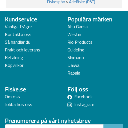
Fiskespön
>
Ädelfiske (P&T)
Kundservice
Populära märken
Vanliga frågor
Abu Garcia
Kontakta oss
Westin
Så handlar du
Rio Products
Frakt och leverans
Guideline
Betalning
Shimano
Köpvillkor
Daiwa
Rapala
Fiske.se
Följ oss
Om oss
Facebook
Jobba hos oss
Instagram
Prenumerera på vårt nyhetsbrev