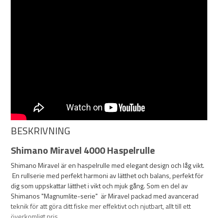
BESKRIVNING
Shimano Miravel 4000 Haspelrulle
Shimano Miravel är en haspelrulle med elegant design och låg vikt.
En rullserie med perfekt harmoni av lätthet och balans, perfekt för
dig som uppskattar lätthet i vikt och mjuk gång. Som en del av
Shimanos "Magnumlite-serie" är Miravel packad med avancerad
teknik för att göra ditt fiske mer effektivt och njutbart, allt till ett
överkomligt pris.