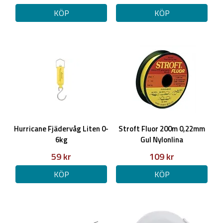
KÖP
KÖP
Hurricane Fjädervåg Liten 0-
Stroft Fluor 200m 0,22mm
6kg
Gul Nylonlina
59 kr
109 kr
KÖP
KÖP