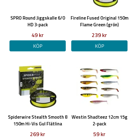
SPRO Round Jiggskalle 6/0
Fireline Fused Original 150m
HD 3-pack
Flame Green (grön)
49 kr
239 kr
KÖP
KÖP
Spiderwire Stealth Smooth 8
Westin Shadteez 12cm 15g
150m Hi-Vis Gul Flätlina
2-pack
269 kr
59 kr