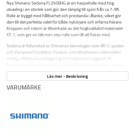
Nya Shimano Sedona FJ 2500HG är en haspelrulle med hög
utväxling i en storlek som gör den lämplig till spön från ca 7-9ft.
Rulle är byggd med hållbarhet och prestanda i åtanke, vilket gör
den till det perfekta valet för både nybörjare och erfarna fiskare.
Kroppen och rotorn är tillverkade av det högkvalitativt materialet
XT-7, som ger en lätt men styv rulle som tål att fiskas med.
Sedona är fullsmetad av Shimanos teknologier som AR-C-spolen
och Varispeed Oscillation System, som tillsammans säkerställer
smidig, effektiv linuppläggning och exakta kast. Lägg där till
kombinationen av Hagane Gear och SilentDrive-tekniken, som vi
lovar att du kommer lägga märke till när det är dags att börja veva in
Läs mer - Beskrivning
linan. Du kommer förvånas över hur smidig, tyst och kraftfull
Sedona är, särskilt när du drillar fisk som verkligen vill fajtas emot
VARUMÄRKE
ordentligt.
En av de mest uppskattade funktionerna som Shimano Sedona-
haspellrullarna har är dess smidiga och tillförlitliga bromssystem.
Det frambromsade systemet levererar ett jämnt och konsekvent
tryck/broms, vilket gör att du enkelt kan veva in din fångst utan att
behöva vara rädd för linbrott eller ojämn bromsverkan.