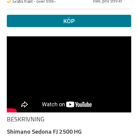
Rek. pris 999 kr
Gratis frakt - över 599:-
KÖP
BESKRIVNING
Shimano Sedona FJ 2500 HG