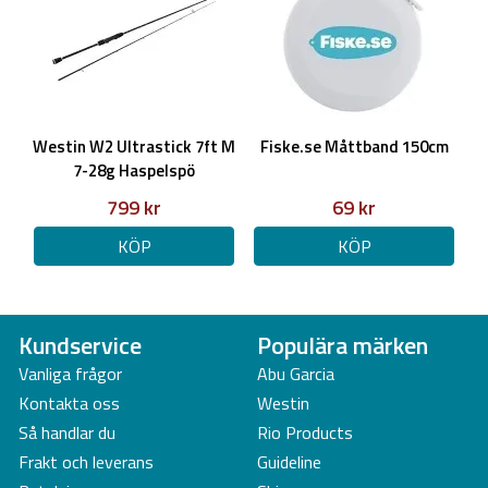
Westin W2 Ultrastick 7ft M
Fiske.se Måttband 150cm
7-28g Haspelspö
799 kr
69 kr
KÖP
KÖP
Kundservice
Populära märken
Vanliga frågor
Abu Garcia
Kontakta oss
Westin
Så handlar du
Rio Products
Frakt och leverans
Guideline