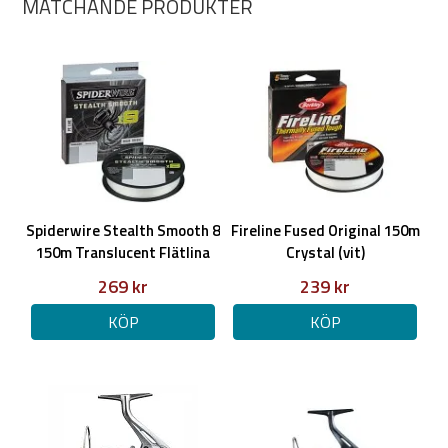
MATCHANDE PRODUKTER
2500HG
Rymmer 160m 0,25 nylon
Kullager: 3+1
Maxbroms: 9kg
Vikt: 240g
Utvxl: 6,2:1 = 91 cm per vevtag
Går att byta sida på veven
Antireverse reglage: Ja (går att veva baklänges)
Spiderwire Stealth Smooth 8
Fireline Fused Original 150m
150m Translucent Flätlina
Crystal (vit)
269 kr
239 kr
KÖP
KÖP