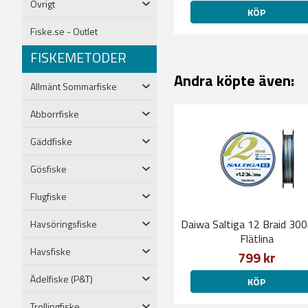
Övrigt
KÖP
Fiske.se - Outlet
FISKEMETODER
Andra köpte även:
Allmänt Sommarfiske
Abborrfiske
Gäddfiske
Gösfiske
Flugfiske
Daiwa Saltiga 12 Braid 30
Havsöringsfiske
Flätlina
Havsfiske
799 kr
Ädelfiske (P&T)
KÖP
Trollingfiske