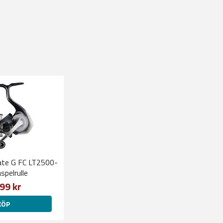
ate G FC LT2500-
spelrulle
99 kr
KÖP