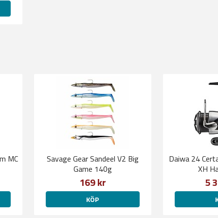
0m MC
Savage Gear Sandeel V2 Big
Daiwa 24 Cert
Game 140g
XH Ha
169 kr
5 3
KÖP