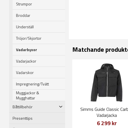
Strumpor
Broddar
Underställ
Tröjor/Skjortor
Matchande produkt
Vadarbyxor
Vadarjackor
Vadarskor
Impregnering/Tvätt
Myggjackor &
Mygghattar
Båttillbehör
Simms Guide Classic Car
Vadarjacka
Presenttips
6 299 kr