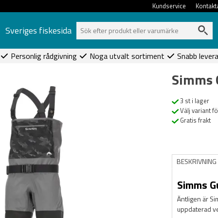
Kundservice
Kontakt
Sveriges fiskesida
Personlig rådgivning
Noga utvalt sortiment
Snabb lever
Simms G
3 st i lager
Välj variant f
Gratis frakt
BESKRIVNING
Simms Gu
Äntligen är Si
uppdaterad v