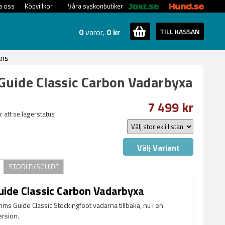
a oss
Köpvillkor
Våra syskonbutiker
0
varor,
0 kr
TILL KASSAN
ans
uide Classic Carbon Vadarbyxa
7 499 kr
ör att se lagerstatus
Välj Variant
STORLEKSGUIDE
ide Classic Carbon Vadarbyxa
mms Guide Classic Stockingfoot vadarna tillbaka, nu i en
ersion.