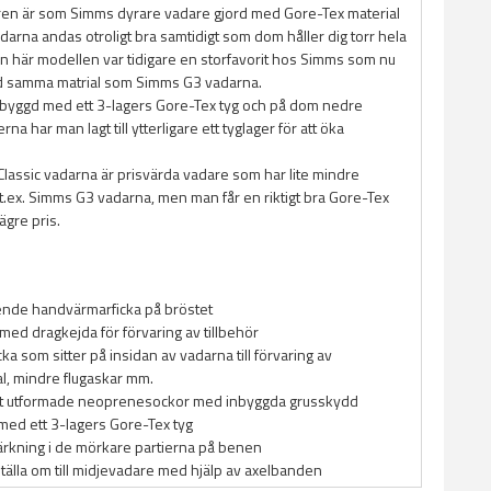
en är som Simms dyrare vadare gjord med Gore-Tex material
darna andas otroligt bra samtidigt som dom håller dig torr hela
en här modellen var tidigare en storfavorit hos Simms som nu
ed samma matrial som Simms G3 vadarna.
byggd med ett 3-lagers Gore-Tex tyg och på dom nedre
na har man lagt till ytterligare ett tyglager för att öka
lassic vadarna är prisvärda vadare som har lite mindre
 t.ex. Simms G3 vadarna, men man får en riktigt bra Gore-Tex
lägre pris.
de handvärmarficka på bröstet
 med dragkejda för förvaring av tillbehör
icka som sitter på insidan av vadarna till förvaring av
al, mindre flugaskar mm.
t utformade neoprenesockor med inbyggda grusskydd
 med ett 3-lagers Gore-Tex tyg
tärkning i de mörkare partierna på benen
 ställa om till midjevadare med hjälp av axelbanden