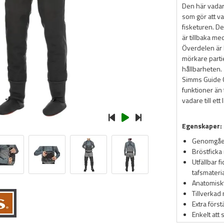
Den här vadar
som gör att va
fisketuren. D
är tillbaka m
Överdelen är 
mörkare partier
hållbarheten.
Simms Guide C
funktioner än
vadare till ett 
Egenskaper:
Genomgåen
Bröstficka
Utfällbar f
tafsmateri
Anatomisk
Tillverkad
Extra förs
Enkelt att