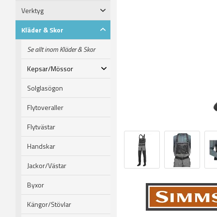
Verktyg
Kläder & Skor
Se allt inom Kläder & Skor
Kepsar/Mössor
Solglasögon
Flytoveraller
Flytvästar
Handskar
Jackor/Västar
Byxor
Kängor/Stövlar