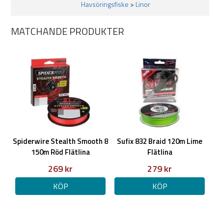
Havsöringsfiske
>
Linor
Tänk på att fästa linan ordentligt runt spolaxeln om du spolar på den
själv hemma!
MATCHANDE PRODUKTER
Gör en spolaxelknut och sätt en bit tejp över knuten.
Med detta knep slipper du risken att hela lin-paketet slirar på
spolen, ett fenomen som kan hända med alla flätade linor då dess
yta lätt glider mot spolaxeln.
Du kan även använda vanlig nylonlina som backing om din rulle
rymmer mer än 150 meter
Spiderwire Stealth Smooth 8
Sufix 832 Braid 120m Lime
150m Röd Flätlina
Flätlina
269 kr
279 kr
KÖP
KÖP