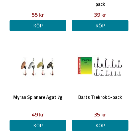
pack
55 kr
39 kr
KÖP
KÖP
Myran Spinnare Agat 7g
Darts Trekrok 5-pack
49 kr
35 kr
KÖP
KÖP