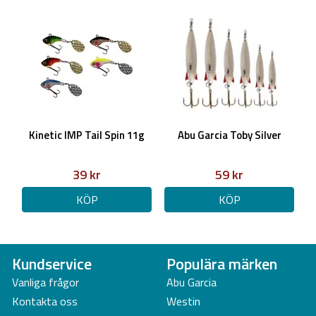
Kinetic IMP Tail Spin 11g
Abu Garcia Toby Silver
39 kr
59 kr
KÖP
KÖP
Kundservice
Populära märken
Vanliga frågor
Abu Garcia
Kontakta oss
Westin