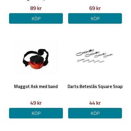
89 kr
69 kr
KÖP
KÖP
Maggot Ask med band
Darts Beteslås Square Snap
49 kr
44 kr
KÖP
KÖP