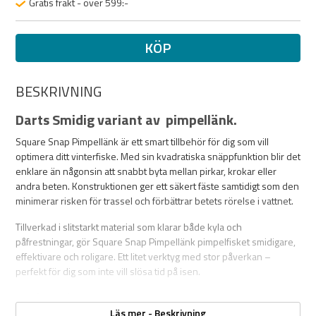
Gratis frakt - över 599:-
KÖP
BESKRIVNING
Darts Smidig variant av pimpellänk.
Square Snap Pimpellänk är ett smart tillbehör för dig som vill
optimera ditt vinterfiske. Med sin kvadratiska snäppfunktion blir det
enklare än någonsin att snabbt byta mellan pirkar, krokar eller
andra beten. Konstruktionen ger ett säkert fäste samtidigt som den
minimerar risken för trassel och förbättrar betets rörelse i vattnet.
Tillverkad i slitstarkt material som klarar både kyla och
påfrestningar, gör Square Snap Pimpellänk pimpelfisket smidigare,
effektivare och roligare. Ett litet verktyg med stor påverkan –
perfekt för dig som inte vill slösa tid på isen.
Består av två stycken snaplock-hakar.
Läs mer - Beskrivning