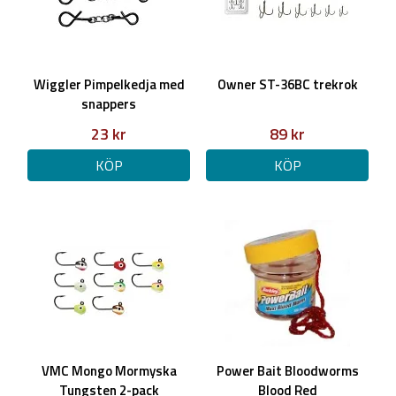
Wiggler Pimpelkedja med
Owner ST-36BC trekrok
snappers
23 kr
89 kr
KÖP
KÖP
VMC Mongo Mormyska
Power Bait Bloodworms
Tungsten 2-pack
Blood Red