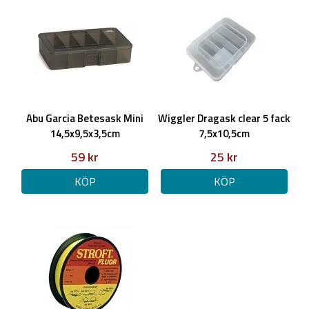
Abu Garcia Betesask Mini
Wiggler Dragask clear 5 fack
14,5x9,5x3,5cm
7,5x10,5cm
59 kr
25 kr
KÖP
KÖP