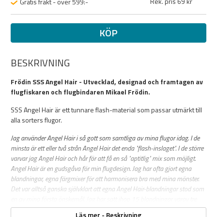
Rek. pris 69 kr
Gratis frakt - över 599:-
KÖP
BESKRIVNING
Frödin SSS Angel Hair - Utvecklad, designad och framtagen av
flugfiskaren och flugbindaren Mikael Frödin.
SSS Angel Hair är ett tunnare flash-material som passar utmärkt till
alla sorters flugor.
Jag använder Angel Hair i så gott som samtliga av mina flugor idag. I de
minsta är ett eller två strån Angel Hair det enda "flash-inslaget". I de större
varvar jag Angel Hair och hår för att få en så "aptitlig" mix som möjligt.
Angel Hair är en gudsgåva för min flugdesign. Jag har ofta gjort egna
blandningar, egna färgmixer för att harmonisera bra med mina mönster.
Det var alltså ganska självklart att egna Angel Hair-blandningar stod som
en av mina första önskemål. Jag har satt ihop 15 blandningar varav tre
har kraftigt fluoriserande inslag. Med dessa blandningar klarar jag alla av
Läs mer - Beskrivning