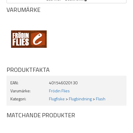
mina kreationer. Allt från den minsta lilla solskensfluga till den elakaste
flomflugan.
VARUMÄRKE
/ Mikael Frödin
PRODUKTFAKTA
EAN:
401546020130
Varumärke:
Frödin Flies
Kategori:
Flugfiske
>
Flugbindning
>
Flash
MATCHANDE PRODUKTER