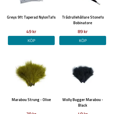
Greys 9ft Taperad NylonTafs
Trådrullehållare Stonefo
Bobinatore
49 kr
89 kr
KÖP
KÖP
Marabou Strung - Olive
Wolly Bugger Marabou -
Black
79 kr
49 kr