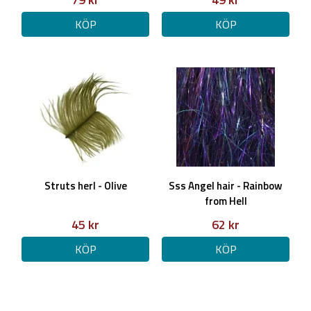
KÖP
KÖP
Struts herl - Olive
Sss Angel hair - Rainbow
from Hell
45 kr
62 kr
KÖP
KÖP