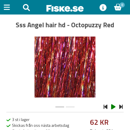
0
Sss Angel hair hd - Octopuzzy Red
Previous
Next
3 st i lager
62 KR
Skickas från oss nästa arbetsdag