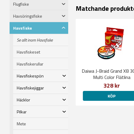
Flugfiske
Matchande produkt
Havsöringsfiske
Havsfiske
Se allt inom Havsfiske
Havsfiskeset
Havsfiskerullar
Daiwa J-Braid Grand X8 
Havsfiskespön
Multi Color Flätlina
328 kr
Havsfiskejiggar
KÖP
Häcklor
Pilkar
Mete