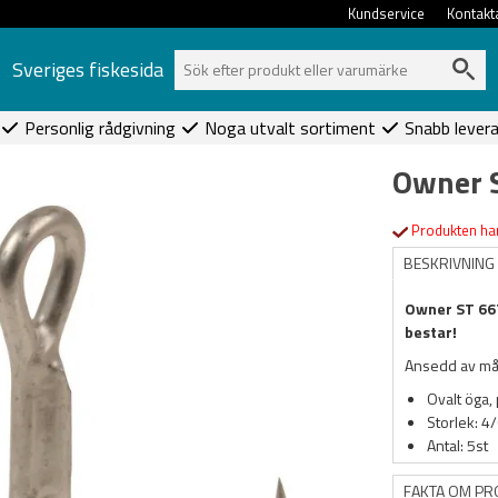
Kundservice
Kontakt
Sveriges fiskesida
Personlig rådgivning
Noga utvalt sortiment
Snabb lever
Owner S
Produkten har
BESKRIVNING
Owner ST 66T
bestar!
Ansedd av mån
Ovalt öga,
Storlek: 4
Antal: 5st
FAKTA OM P