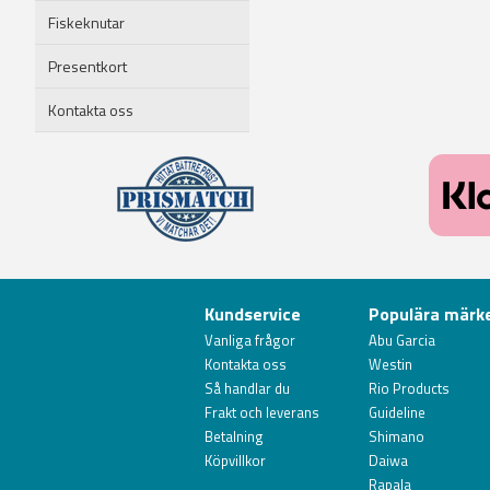
Fiskeknutar
Presentkort
Kontakta oss
Kundservice
Populära märk
Vanliga frågor
Abu Garcia
Kontakta oss
Westin
Så handlar du
Rio Products
Frakt och leverans
Guideline
Betalning
Shimano
Köpvillkor
Daiwa
Rapala