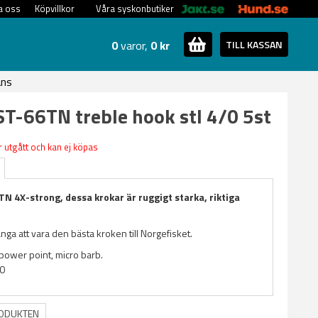
a oss
Köpvillkor
Våra syskonbutiker
0
varor,
0 kr
TILL KASSAN
ans
T-66TN treble hook stl 4/0 5st
 utgått och kan ej köpas
N 4X-strong, dessa krokar är ruggigt starka, riktiga
ga att vara den bästa kroken till Norgefisket.
 power point, micro barb.
/0
RODUKTEN