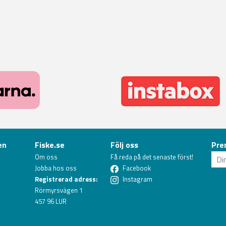
en
Fiske.se
Följ oss
Pre
Om oss
Få reda på det senaste först!
Jobba hos oss
Facebook
Registrerad adress:
Instagram
Rörmyrsvägen 1
457 96 LUR