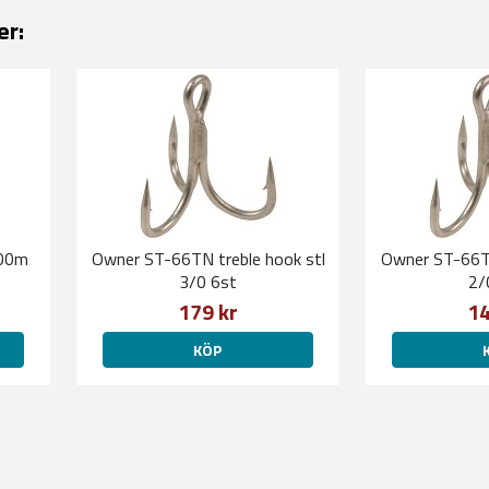
er:
300m
Owner ST-66TN treble hook stl
Owner ST-66TN
3/0 6st
2/
179 kr
14
KÖP