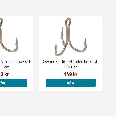
 treble hook stl
Owner ST-66TN treble hook stl
0 5st
1/0 6st
3 kr
149 kr
KÖP
KÖP