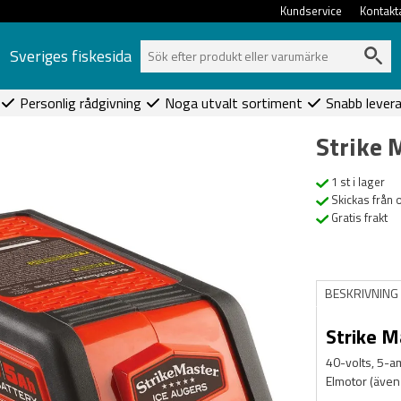
Kundservice
Kontakt
Sveriges fiskesida
Personlig rådgivning
Noga utvalt sortiment
Snabb lever
Strike 
1 st i lager
Skickas från 
Gratis frakt
BESKRIVNING
Strike M
40-volts, 5-a
Elmotor (äve