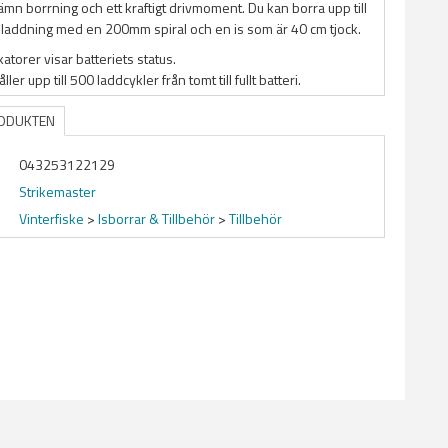
r jämn borrning och ett kraftigt drivmoment. Du kan borra upp till
 laddning med en 200mm spiral och en is som är 40 cm tjock.
atorer visar batteriets status.
ller upp till 500 laddcykler från tomt till fullt batteri.
RODUKTEN
043253122129
Strikemaster
Vinterfiske
>
Isborrar & Tillbehör
>
Tillbehör