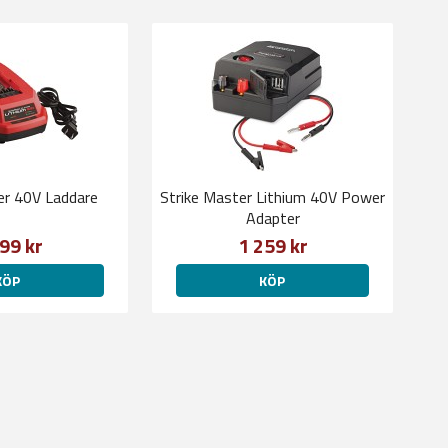
er 40V Laddare
Strike Master Lithium 40V Power
Adapter
99 kr
1 259 kr
KÖP
KÖP