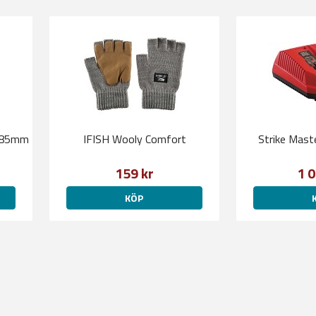
 185mm
IFISH Wooly Comfort
Strike Mast
159 kr
1 0
KÖP