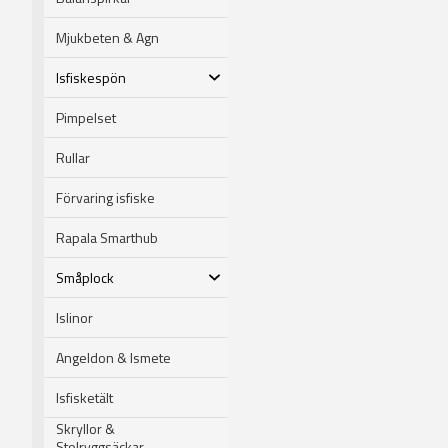
Mjukbeten & Agn
Isfiskespön
Pimpelset
Rullar
Förvaring isfiske
Rapala Smarthub
Småplock
Islinor
Angeldon & Ismete
Isfisketält
Skryllor &
Stolryggsäckar