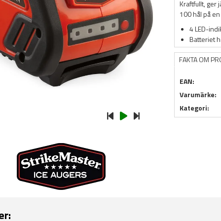
Kraftfullt, ge
100 hål på en
4 LED-indik
Batteriet hå
FAKTA OM P
EAN:
Varumärke:
Kategori:
er: