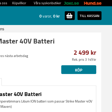
a oss
Köpvillkor
Våra syskonbutiker
0
varor,
0 kr
TILL KASSAN
ans
Master 40V Batteri
2 499 kr
oss nästa arbetsdag
Rek. pris 3 149 kr
KÖP
aster 40V Batteri
mperetimmars Litium ION batteri som passar Strike Master 40V
n Maven)