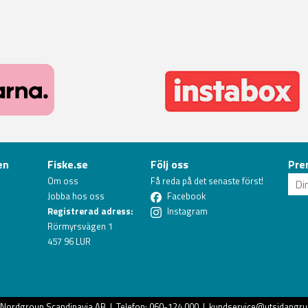
en
Fiske.se
Följ oss
Pre
Om oss
Få reda på det senaste först!
Jobba hos oss
Facebook
Registrerad adress:
Instagram
Rörmyrsvägen 1
457 96 LUR
Nordgroup Scandinavia AB
| Telefon: 060-124 000 |
kundservice@utsidangru