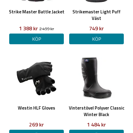
Strike Master Battle Jacket
Strikemaster Light Puff
Väst
1 388 kr
749 kr
2 499 kr
KÖP
KÖP
Westin HLF Gloves
Vinterstövel Polyver Classic
Winter Black
269 kr
1 484 kr