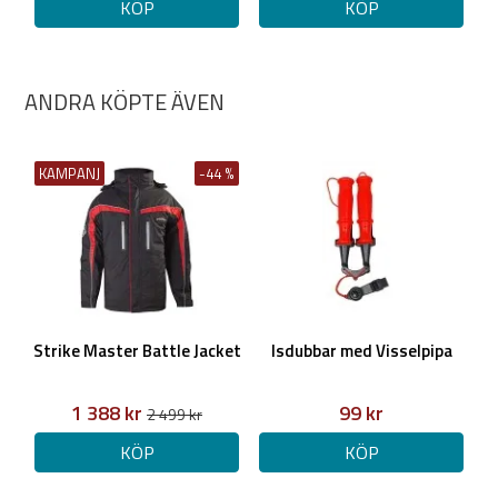
KÖP
KÖP
ANDRA KÖPTE ÄVEN
KAMPANJ
-44 %
Strike Master Battle Jacket
Isdubbar med Visselpipa
1 388 kr
99 kr
2 499 kr
KÖP
KÖP