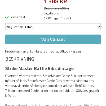
1 388 KR
Ord. pris: 2 499 kr
Lägsta pris
Gratis frakt
1-30 dagar: 1 388 kr
Välj Variant
Produkten kan ej kombineras med rabattkod i kassan.
BESKRIVNING
Strike Master Battle Bibs Vintage
Övervinn vädrets makter i StrikeMaster Battle Suit, det hetaste
märket på isen. StrikeMaster Battle Bibs är varma, vindtäta och
vattenavvisande isfiskebyxor som klarar arktiska förhållanden.
Tillsammans med Battle Jacket har du ett klädset 100% designat för
isfisket.
Byxan är tillverkad i slitstarkt material, har bra fickor och förstärkta