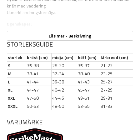
knän med vaddering.
Utmärkt andningsförmåga.
Egenskaper:
Sidodragkedjor
Läs mer - Beskrivning
Magnetisk klaff på sidodragkedjorna
STORLEKSGUIDE
Bröstfickor med fleecefoder för att värma händerna
Magnetisk klaff på huvuddragkedjan, justerbar nederkant på
storlek
bröst (cm)
midja (cm)
höft (cm)
lårbredd (cm)
benen
S
35-38
28-30
35-37
21-23
Premium YKK-dragkedjor
M
38-41
32-34
38-40
23-25
D-ringar på benfickorna
Flera lager av EPF-knäskydd
L
41-44
36-38
41-43
25-27
100% Oxford Nylon
XL
44-47
40-42
45-47
27-29
100% polyester/PU-beläggning
XXL
47-50
44-46
49-51
29-31
100% polyester trikåfoder
XXXL
50-53
48-50
53-55
31-33
160g vadderad isolering
Vattentät (8000 mm) och andningsbar (8000 mm)
VARUMÄRKE