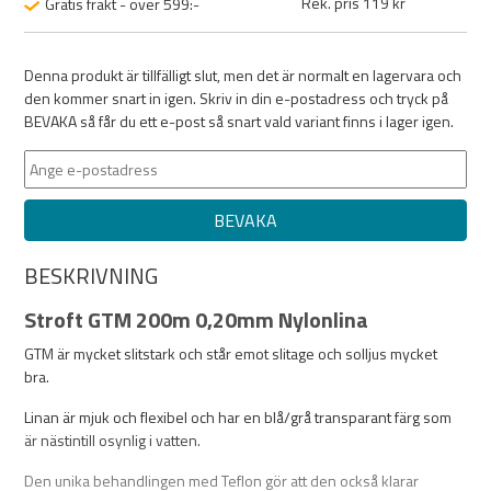
Rek. pris 119 kr
Gratis frakt - över 599:-
Denna produkt är tillfälligt slut, men det är normalt en lagervara och
den kommer snart in igen. Skriv in din e-postadress och tryck på
BEVAKA så får du ett e-post så snart vald variant finns i lager igen.
BEVAKA
BESKRIVNING
Stroft GTM 200m 0,20mm Nylonlina
GTM är mycket slitstark och står emot slitage och solljus mycket
bra.
Linan är mjuk och flexibel och har en blå/grå transparant färg som
är nästintill osynlig i vatten.
Den unika behandlingen med Teflon gör att den också klarar