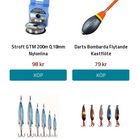
Stroft GTM 200m 0,18mm
Darts Bombarda Flytande
Nylonlina
Kastflöte
98 kr
79 kr
KÖP
KÖP