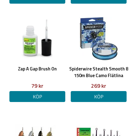
Zap A Gap Brush On
Spiderwire Stealth Smooth 8
150m Blue Camo Flätlina
79 kr
269 kr
KÖP
KÖP