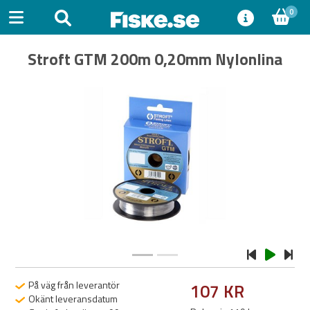
0
Stroft GTM 200m 0,20mm Nylonlina
Previous
Next
På väg från leverantör
107 KR
Okänt leveransdatum