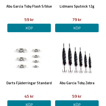
Abu Garcia Toby Flash S/blue
Lidmans Sputnick 12g
59 kr
79 kr
KÖP
KÖP
Darts Fjäderringar Standard
Abu Garcia Toby Zebra
45 kr
59 kr
KÖP
KÖP