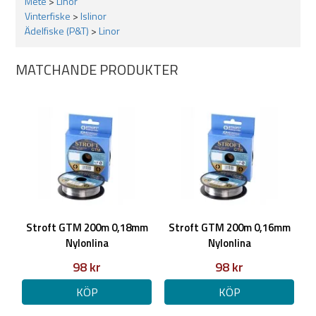
Mete
>
Linor
Vinterfiske
>
Islinor
Ädelfiske (P&T)
>
Linor
MATCHANDE PRODUKTER
Stroft GTM 200m 0,18mm
Stroft GTM 200m 0,16mm
Nylonlina
Nylonlina
98 kr
98 kr
KÖP
KÖP