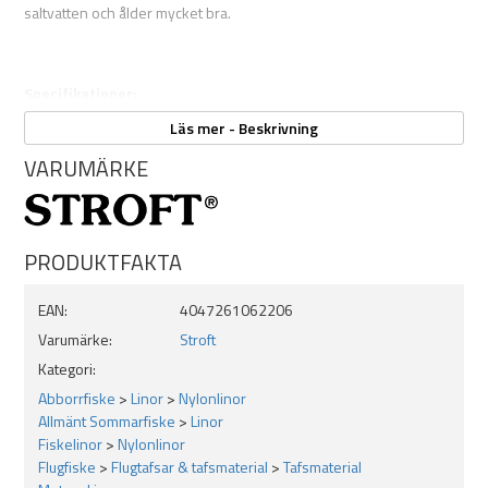
saltvatten och ålder mycket bra.
Specifikationer:
Läs mer - Beskrivning
200 m
Dimension: 0,20 mm
VARUMÄRKE
Styrka: 4,2 kg
Låg friktion ger långa kast
Mycket knutstark
Tål nötning
PRODUKTFAKTA
Osynlig under vattnet
Saltvattens- och åldersbeständigt
EAN:
4047261062206
Färg: grå / blå
Varumärke:
Stroft
Kategori:
Abborrfiske
>
Linor
>
Nylonlinor
Allmänt Sommarfiske
>
Linor
Fiskelinor
>
Nylonlinor
Flugfiske
>
Flugtafsar & tafsmaterial
>
Tafsmaterial