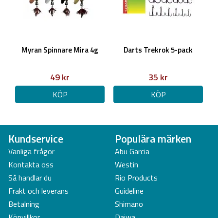
Myran Spinnare Mira 4g
Darts Trekrok 5-pack
49 kr
35 kr
KÖP
KÖP
Kundservice
Populära märken
Vanliga frågor
Abu Garcia
Kontakta oss
Westin
Så handlar du
Rio Products
Frakt och leverans
Guideline
Betalning
Shimano
Köpvillkor
Daiwa