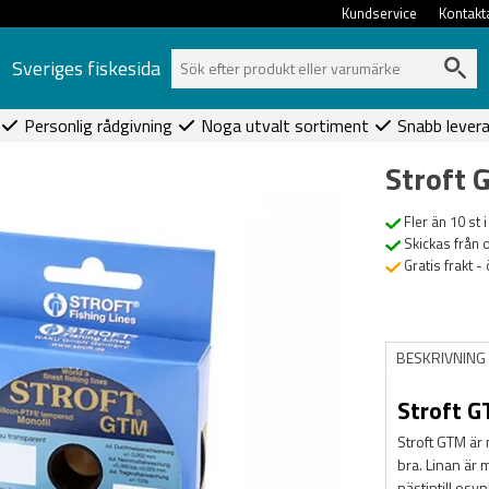
Kundservice
Kontakt
Sveriges fiskesida
Personlig rådgivning
Noga utvalt sortiment
Snabb lever
Stroft
Fler än 10 st i
Skickas från 
Gratis frakt -
BESKRIVNING
Stroft 
Stroft GTM är 
bra. Linan är 
nästintill osynl