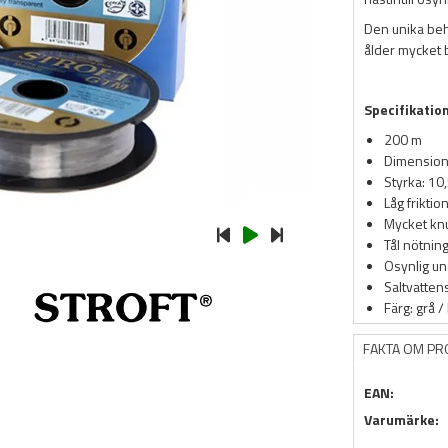
Den unika beh
ålder mycket 
Specifikatio
200 m
Dimension
Styrka: 10
Låg friktio
Mycket knu
Tål nötnin
Osynlig un
Saltvatten
Färg: grå /
FAKTA OM P
EAN:
Varumärke: