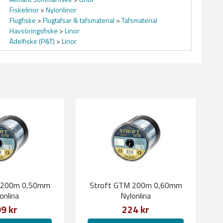
Fiskelinor
>
Nylonlinor
Flugfiske
>
Flugtafsar & tafsmaterial
>
Tafsmaterial
Havsöringsfiske
>
Linor
Ädelfiske (P&T)
>
Linor
 200m 0,50mm
Stroft GTM 200m 0,60mm
onlina
Nylonlina
9 kr
224 kr