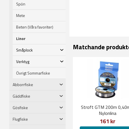
Spön
Mete
Beten (Våra favoriter)
Linor
Matchande produkt
Småplock
Verktyg
Övrigt Sommarfiske
Abborrfiske
Gäddfiske
Stroft GTM 200m 0,4
Gösfiske
Nylonlina
Flugfiske
161 kr