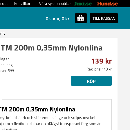
a oss
Köpvillkor
Våra syskonbutiker
0
varor,
0 kr
TILL KASSAN
ans
 GTM 200m 0,35mm Nylonlina
139 kr
 lager
oss idag
Rek. pris 149 kr
 över 599:-
KÖP
GTM 200m 0,35mm Nylonlina
mycket slitstark och står emot slitage och solljus mycket
mjuk och flexibel och har en blå/grå transparant färg som är
ig i vatten.