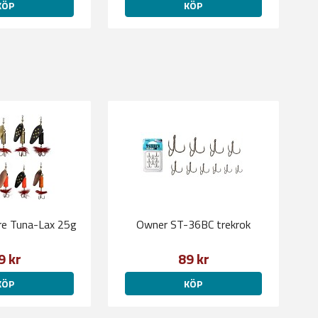
KÖP
KÖP
re Tuna-Lax 25g
Owner ST-36BC trekrok
9 kr
89 kr
KÖP
KÖP