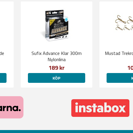
de
Sufix Advance Klar 300m
Mustad Trekr
Nylonlina
189 kr
10
KÖP