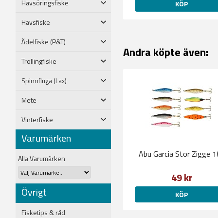
Havsöringsfiske
KÖP
Havsfiske
Ädelfiske (P&T)
Andra köpte även:
Trollingfiske
Spinnfluga (Lax)
Mete
Vinterfiske
Varumärken
Abu Garcia Stor Zigge 
Alla Varumärken
49 kr
Övrigt
KÖP
Fisketips & råd