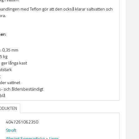
andlingen med Teflon gör att den också klarar saltvatten och
bra.
ner:
: 0,35 mm
,5 kg
n ger långa kast
tstark
g
der vattnet
s- och åldersbeständigt
 blå
RODUKTEN
4047261062350
Stroft
Allmänt Sommarfiske
>
Linor