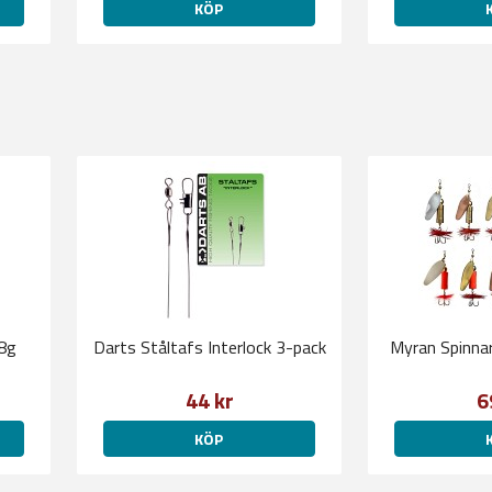
KÖP
18g
Darts Ståltafs Interlock 3-pack
Myran Spinna
44 kr
6
KÖP