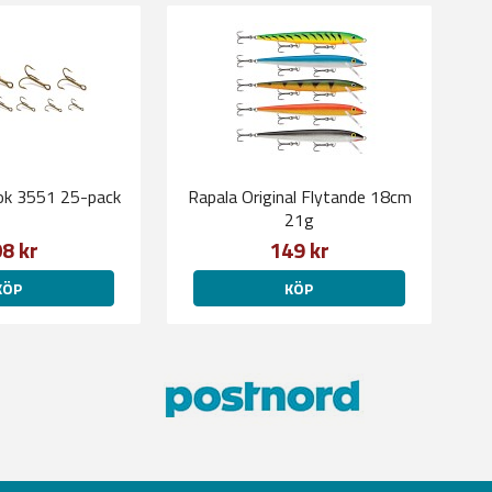
ok 3551 25-pack
Rapala Original Flytande 18cm
21g
8 kr
149 kr
KÖP
KÖP