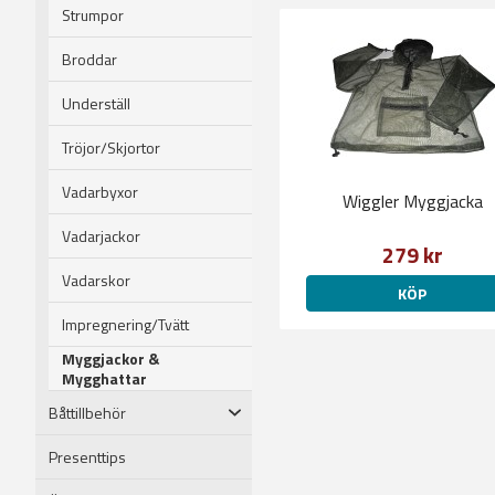
Strumpor
Broddar
Underställ
Tröjor/Skjortor
Vadarbyxor
Wiggler Myggjacka
Vadarjackor
279 kr
Vadarskor
KÖP
Impregnering/Tvätt
Myggjackor &
Mygghattar
Båttillbehör
Presenttips