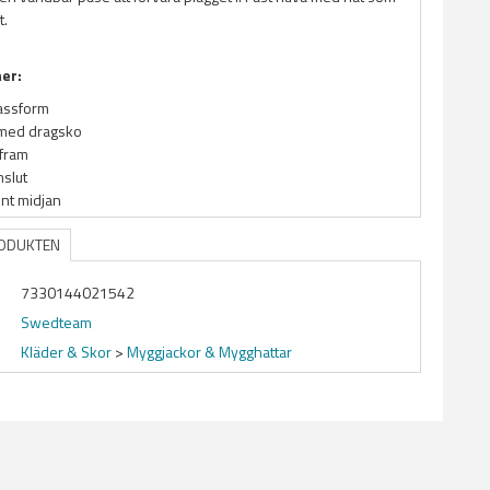
t.
ner:
passform
 med dragsko
 fram
mslut
nt midjan
RODUKTEN
7330144021542
Swedteam
Kläder & Skor
>
Myggjackor & Mygghattar