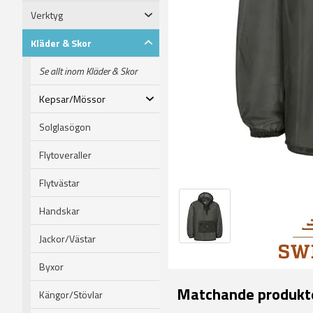
Verktyg
Kläder & Skor
Se allt inom Kläder & Skor
Kepsar/Mössor
Solglasögon
Flytoveraller
Flytvästar
Handskar
Jackor/Västar
Byxor
Matchande produkt
Kängor/Stövlar