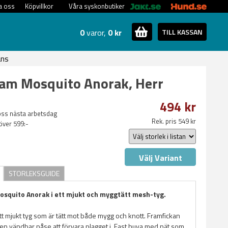
a oss
Köpvillkor
Våra syskonbutiker
0
varor,
0 kr
TILL KASSAN
ans
am Mosquito Anorak, Herr
494 kr
oss nästa arbetsdag
Rek. pris 549 kr
 över 599:-
Välj Variant
STORLEKSGUIDE
osquito Anorak
i ett mjukt och myggtätt mesh-tyg.
ett mjukt tyg som är tätt mot både mygg och knott. Framfickan
en vändbar påse att förvara plagget i. Fast huva med nät som