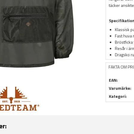
täcker ansikte
Specifikatio
Klassisk 
Fast huva
Bröstficka
Resår i är
Dragsko ru
FAKTA OM P
EAN:
Varumärke:
Kategori:
er: