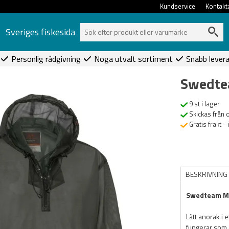
Kundservice
Kontakt
Sveriges fiskesida
Personlig rådgivning
Noga utvalt sortiment
Snabb lever
Swedte
9 st i lager
Skickas från 
Gratis frakt -
BESKRIVNING
Swedteam M
Lätt anorak i 
fungerar som 