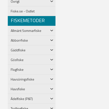
Övrigt
Fiske.se - Outlet
FISKEMETODER
Allmänt Sommarfiske
Abborrfiske
Gäddfiske
Gösfiske
Flugfiske
Havsöringsfiske
Havsfiske
Ädelfiske (P&T)
Trollingfiske