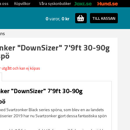
a oss
Köpvillkor
Våra syskonbutiker
0
varor,
0 kr
TILL KASSAN
ans
nker "DownSizer" 7'9ft 30-90g
spö
 utgått och kan ej köpas
ker "DownSizer" 7'9ft 30-90g
pö
med Svartzonker Black series spöna, som blev en av landets
öserier 2019 har nu Svartzonker gjort dessa fantastiska spön