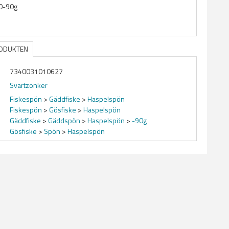
30-90g
RODUKTEN
7340031010627
Svartzonker
Fiskespön
>
Gäddfiske
>
Haspelspön
Fiskespön
>
Gösfiske
>
Haspelspön
Gäddfiske
>
Gäddspön
>
Haspelspön
>
-90g
Gösfiske
>
Spön
>
Haspelspön