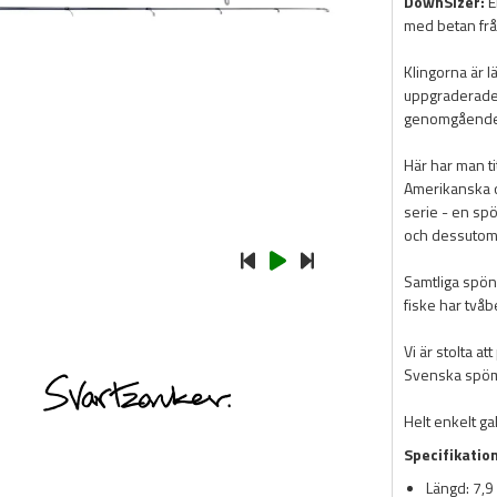
DownSizer:
E
med betan från
Klingorna är l
uppgraderades
genomgående s
Här har man t
Amerikanska 
serie - en spö
och dessutom t
Samtliga spön 
fiske har tvåb
Vi är stolta a
Svenska spö
Helt enkelt ga
Specifikatio
Längd: 7,9 