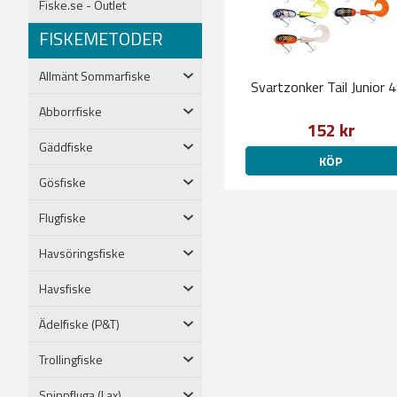
Fiske.se - Outlet
FISKEMETODER
Allmänt Sommarfiske
Svartzonker Tail Junior 
Abborrfiske
152 kr
Gäddfiske
KÖP
Gösfiske
Flugfiske
Havsöringsfiske
Havsfiske
Ädelfiske (P&T)
Trollingfiske
Spinnfluga (Lax)