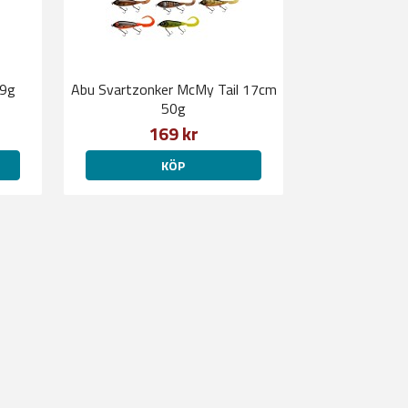
49g
Abu Svartzonker McMy Tail 17cm
50g
169 kr
KÖP