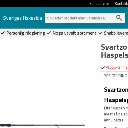
Kundservice
Kontakt
Sveriges fiskesida
Personlig rådgivning
Noga utvalt sortiment
Snabb lever
Svartzo
Haspel
Produkten har
BESKRIVNING
Svartzon
Haspels
Efter succén 
mest sålda sp
ännu bättre!