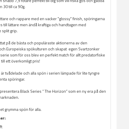
n snabb 7,9 fotare perfekt till dig som vill fiska gös och gädda
 30 till ca 90g.
ättare och rappare med en vacker "glossy" finish, spöringarna
 till lättare men ändå kraftiga och handtagen med
plit grip.
ittat på de bästa och populäraste aktionerna av den
och Europeiska spökulturen och skapat egen Svartzonker
serie som för oss blev en perfekt match för allt predatorfiske
ill ett överkomligt pris!
är tvådelade och alla spön i serien lämpade för lite tyngre
enta spöringar.
tt presentera Black Series ” The Horizon” som en ny era på den
marknaden.
let grymma spön för alla.
ner:
ft