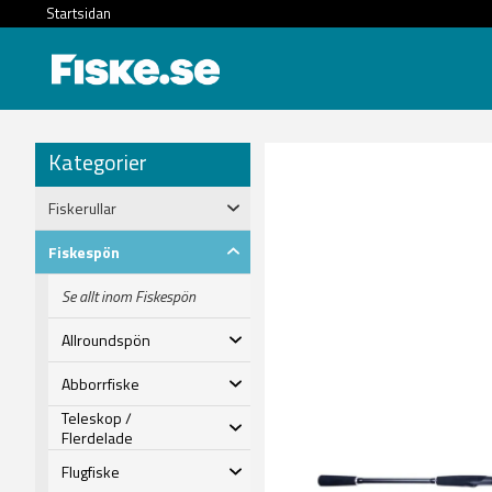
Startsidan
Kategorier
Fiskerullar
Fiskespön
Se allt inom Fiskespön
Allroundspön
Abborrfiske
Teleskop /
Flerdelade
Flugfiske