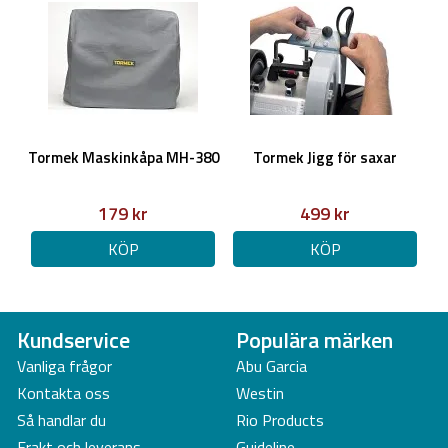
Tormek Maskinkåpa MH-380
Tormek Jigg för saxar
179 kr
499 kr
KÖP
KÖP
Kundservice
Populära märken
Vanliga frågor
Abu Garcia
Kontakta oss
Westin
Så handlar du
Rio Products
Frakt och leverans
Guideline