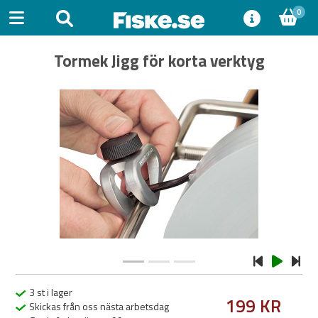
0
Tormek Jigg för korta verktyg
Previous
Next
3 st i lager
199 KR
Skickas från oss nästa arbetsdag