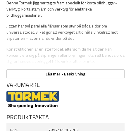
Denna Tormek jigg har tagits fram speciellt för korta bildhuggar­
verktyg, korta stämjärn och verk­tyg för elektriska
bildhuggarmaskiner.
Jiggen har två parallella flänsar som styr på båda sidor om
universalstödet, vilket gör att verktyget alltid hålls vinkelrätt mot
slipstenen – även när du vrider på det.
Konstruktionen är en stor fördel, eftersom du hela tiden kan
koncentrera dig på slipningen eller bryningen, utan att behöva oroa
dig för huruvida verktyget hålls vinkelrätt eller inte.
Minimumlängd på verktyg är 45 mm vid en 20° eggvinkel.
Läs mer - Beskrivning
VARUMÄRKE
PRODUKTFAKTA
EAN:
7392485002703