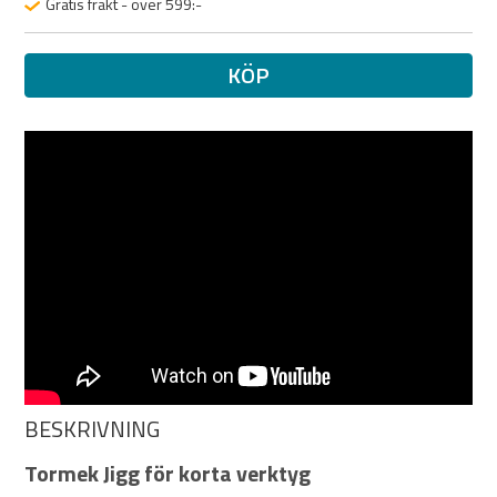
Gratis frakt - över 599:-
KÖP
BESKRIVNING
Tormek Jigg för korta verktyg