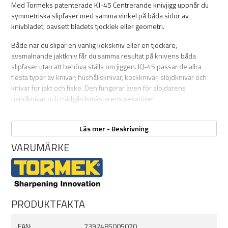
Med Tormeks patenterade KJ-45 Centrerande knivjigg uppnår du
symmetriska slipfaser med samma vinkel på båda sidor av
knivbladet, oavsett bladets tjocklek eller geometri.
Både när du slipar en vanlig kökskniv eller en tjockare,
avsmalnande jaktkniv får du samma resultat på knivens båda
slipfaser utan att behöva ställa om jiggen. KJ-45 passar de allra
flesta typer av knivar; hushållsknivar, kockknivar, slöjdknivar och
knivar för jakt och fiske. Den fungerar även för slöjdarens
bandknivar och trädgårdsmästarens sekatörer.
När du fäster din kniv i KJ-45 självcentrerar kniven sig i jiggen,
oavsett tjocklek eller geometri. Det innebär att jiggen centrerar allt
Läs mer - Beskrivning
från de tunnaste knivarna till knivar med en tjocklek på upp till 10
VARUMÄRKE
mm. Det innebär också att knivblad som smalnar av från rygg till egg
och klack till spets centreras i jiggen och får en symmetrisk slipning
på knivens båda slipfaser. Enkel inställning, perfekt resultat.
Eftersom KJ-45 Centrerande knivjigg läggs med anhållet fritt mot
PRODUKTFAKTA
universalstödet har du möjligheten att följa knivens former, alltid
guidad av universalstödet som referenspunkt. Detta gör det möjligt
för dig att slipa knivar med olika form på bladet, slöjdknivar såväl
EAN:
7392485005070