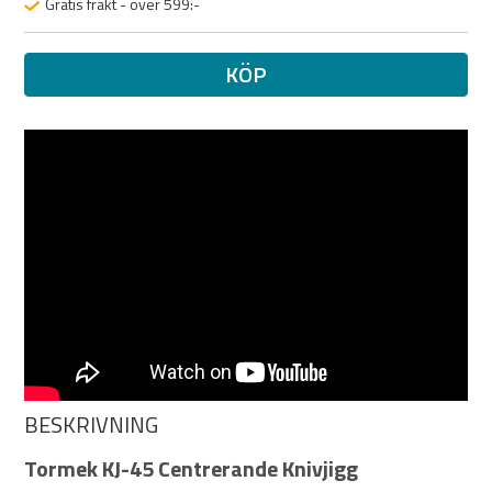
Gratis frakt - över 599:-
KÖP
BESKRIVNING
Tormek KJ-45 Centrerande Knivjigg