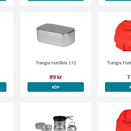
Trangia matlåda 212
Trangia Fodra
89 kr
7
KÖP