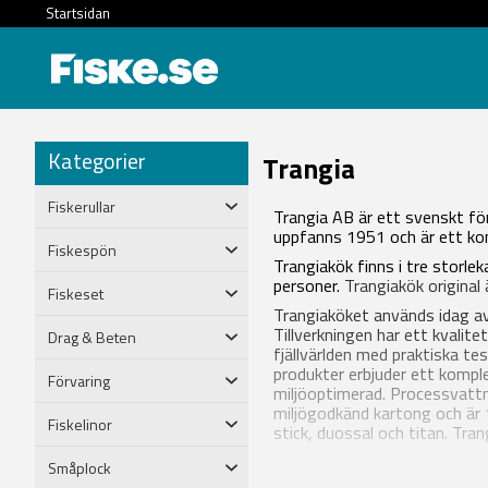
Startsidan
Kategorier
Trangia
Fiskerullar
Trangia AB är ett svenskt för
uppfanns 1951 och är ett kom
Fiskespön
Trangiakök finns i tre storle
personer.
Trangiakök original ä
Fiskeset
Trangiaköket används idag av 
Tillverkningen har ett kvalit
Drag & Beten
fjällvärlden med praktiska t
produkter erbjuder ett komplet
Förvaring
miljöoptimerad. Processvattn
miljögodkänd kartong och är 
Fiskelinor
stick, duossal och titan. Tra
Småplock