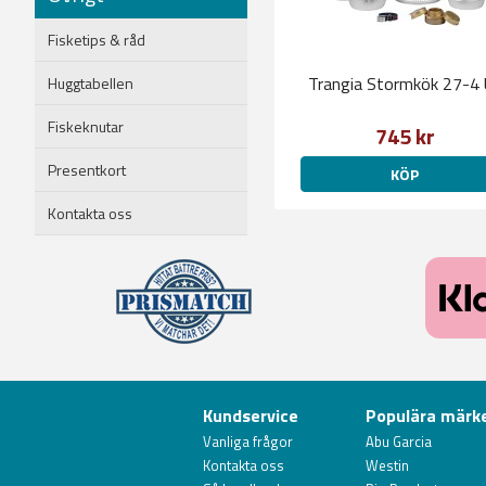
Fisketips & råd
Trangia Stormkök 27-4
Huggtabellen
Fiskeknutar
745 kr
Presentkort
KÖP
Kontakta oss
Kundservice
Populära märk
Vanliga frågor
Abu Garcia
Kontakta oss
Westin