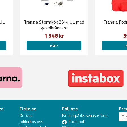
 UL
Trangia Stormkök 25-4 UL med
Trangia Fodra
gasolbrännare
1 348 kr
5
KÖP
en
Fiske.se
Följ oss
Pre
Om oss
Få reda på det senaste först!
Jobba hos oss
Facebook