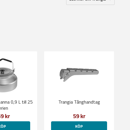
anna 0,9 L till 25
Trangia Tånghandtag
erien
9 kr
59 kr
KÖP
KÖP