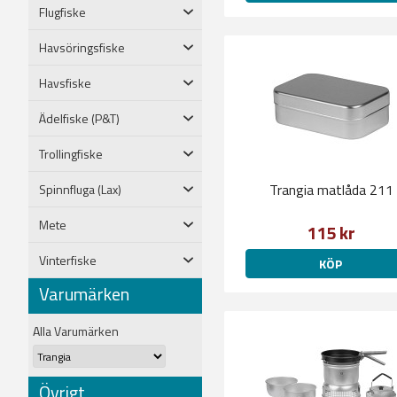
Flugfiske
Havsöringsfiske
Havsfiske
Ädelfiske (P&T)
Trollingfiske
Trangia matlåda 211
Spinnfluga (Lax)
Mete
115 kr
Vinterfiske
KÖP
Varumärken
Alla Varumärken
Övrigt