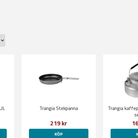
 UL
Trangia Stekpanna
Trangia kaffep
s
219 kr
16
KÖP