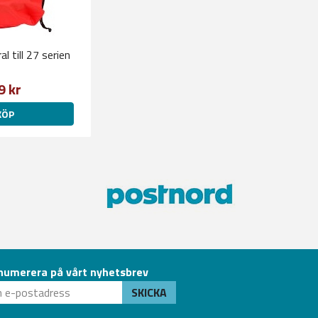
l till 27 serien
9 kr
KÖP
numerera på vårt nyhetsbrev
SKICKA