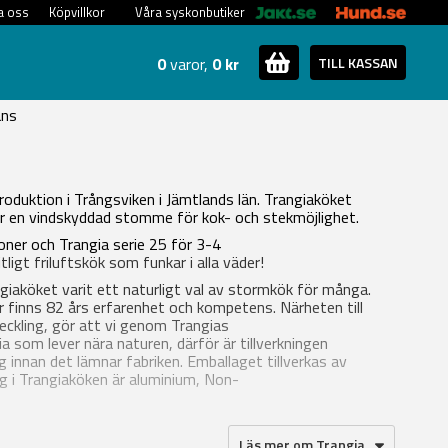
a oss
Köpvillkor
Våra syskonbutiker
0
varor,
0 kr
TILL KASSAN
ans
oduktion i Trångsviken i Jämtlands län. Trangiaköket
ar en vindskyddad stomme för kok- och stekmöjlighet.
soner och Trangia serie 25 för 3-4
itligt friluftskök som funkar i alla väder!
ngiaköket varit ett naturligt val av stormkök för många.
är finns 82 års erfarenhet och kompetens. Närheten till
eckling, gör att vi genom Trangias
ia som lever nära naturen, därför är tillverkningen
innan det lämnar fabriken. Emballaget tillverkas av
ag i Trangiaköken är aluminium, Non-
Läs mer om Trangia