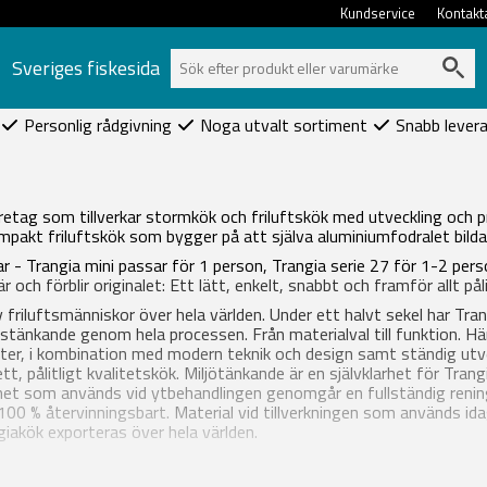
Kundservice
Kontakt
Sveriges fiskesida
Personlig rådgivning
Noga utvalt sortiment
Snabb lever
etag som tillverkar stormkök och friluftskök med utveckling och pr
pakt friluftskök som bygger på att själva aluminiumfodralet bild
kar - Trangia mini passar för 1 person, Trangia serie 27 för 1-2 per
r och förblir originalet: Ett lätt, enkelt, snabbt och framför allt pål
friluftsmänniskor över hela världen. Under ett halvt sekel har Tra
etstänkande genom hela processen. Från materialval till funktion. H
ester, i kombination med modern teknik och design samt ständig utv
t, pålitligt kvalitetskök. Miljötänkande är en självklarhet för Trang
et som används vid ytbehandlingen genomgår en fullständig rening 
100 % återvinningsbart.
Material vid tillverkningen som används id
ngiakök exporteras över hela världen.