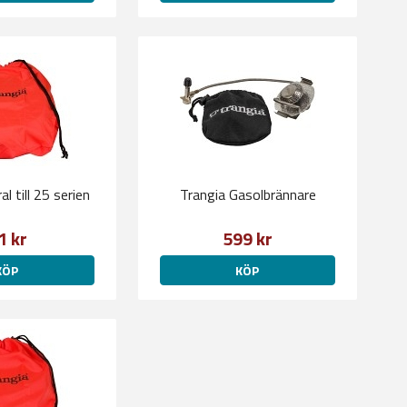
l till 25 serien
Trangia Gasolbrännare
1 kr
599 kr
KÖP
KÖP