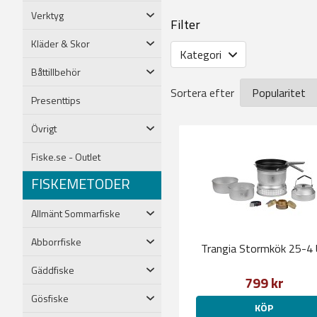
Verktyg
Filter
Kläder & Skor
Kategori
Båttillbehör
Sortera efter
Presenttips
Övrigt
Fiske.se - Outlet
FISKEMETODER
Allmänt Sommarfiske
Abborrfiske
Trangia Stormkök 25-4
Gäddfiske
799 kr
Gösfiske
KÖP