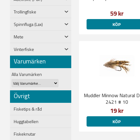
Trollingfiske
59 kr
Spinnfluga (Lax)
KÖP
Mete
Vinterfiske
Varumärken
Alla Varumärken
Övrigt
Muddler Minnow Natural Daiichi
2421 # 10
Fisketips & råd
19 kr
Huggtabellen
KÖP
Fiskeknutar