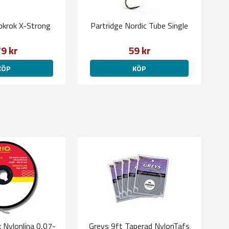
ubkrok X-Strong
Partridge Nordic Tube Single
9 kr
59 kr
KÖP
KÖP
 Nylonlina 0,07-
Greys 9ft Taperad NylonTafs