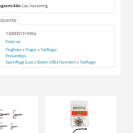
ngsområde:
Lax, havsöring
RODUKTEN
7300001919954
Fiske.se
Flugfiske
>
Flugor
>
Tubflugor
Presenttips
Spinnfluga (Lax)
>
Beten (Våra favoriter)
>
Tubflugor