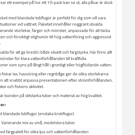
visar ett exempel på hur ett 10-pack kan se ut, alla påsar är dock
ket med blandade tubflugor är perfekt för dig som vill vara
situationer vid vattnet. Paketet innehåller noggrant utvalda
rierande storlekar, färger och mönster, anpassade för att täcka
tten och försiktigt stighumör till hög vattenföring och aggressivt
.
alda för att ge bredd i både siluett och färgstyrka. Här finns allt
mönster för klara vattenförhållanden till kraftfulla
ner som syns på långt håll i grumligt eller högflödande vatten.
fiskar lax, havsöring eller regnbåge ger de olika storlekarna
eten att snabbt anpassa presentationen efter strömförhållanden,
ur och fiskens aktivitet.
 är bunden på slitstarka tuber och material av hög kvalitet.
ner:
t blandade tubflugor (enstaka krokflugor)
:
Varierande mix av små, medelstora tuber
ed färgpalett för olika ljus och vattenförhållanden