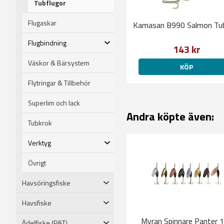
Tubflugor
Flugaskar
Kamasan B990 Salmon Tu
Flugbindning
143 kr
Väskor & Bärsystem
KÖP
Flytringar & Tillbehör
Superlim och lack
Andra köpte även:
Tubkrok
Verktyg
Övrigt
Havsöringsfiske
Havsfiske
Myran Spinnare Panter 
Ädelfiske (P&T)