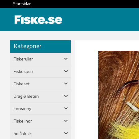
Startsidan
Kategorier
Fiskerullar
Fiskespön
Fiskeset
Drag & Beten
Förvaring
Fiskelinor
Småplock