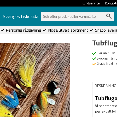
Kundservice
Kontakt
Sveriges fiskesida
Personlig rådgivning
Noga utvalt sortiment
Snabb lever
Tubflug
Fler än 10 st i
Skickas från 
Gratis frakt -
BESKRIVNING
Tubflugo
Vi har städat o
perfekt att fyl