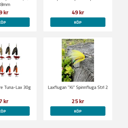
58mm
9 kr
49 kr
KÖP
KÖP
re Tuna-Lax 30g
Laxflugan "Ki" Spinnfluga Strl 2
7 kr
25 kr
KÖP
KÖP