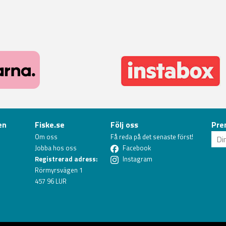
en
Fiske.se
Följ oss
Pre
Om oss
Få reda på det senaste först!
Jobba hos oss
Facebook
Registrerad adress:
Instagram
Rörmyrsvägen 1
457 96 LUR