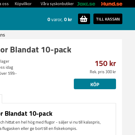
a oss
Köpvillkor
Våra syskonbutiker
0
varor,
0 kr
TILL KASSAN
ans
or Blandat 10-pack
150 kr
 lager
oss idag
Rek. pris 300 kr
 över 599:-
KÖP
r Blandat 10-pack
ch hittat en hel hög med flugor - säljer vi nu till kalaspris,
la flugasken eller ge bort till en fiskekompis.