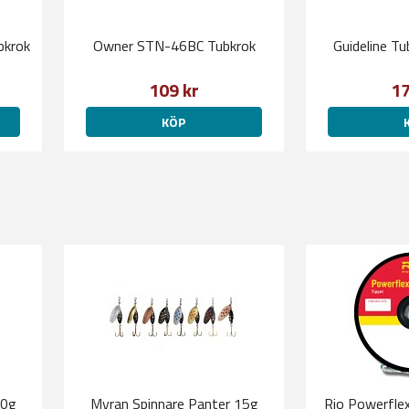
bkrok
Owner STN-46BC Tubkrok
Guideline T
109 kr
17
KÖP
10g
Myran Spinnare Panter 15g
Rio Powerflex