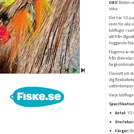
OBS
! Bilden 
olika.
Det här 10-pac
redo för alla 
tubflugor i va
allt från lågva
huggande fisk
Flugorna är utv
från diskreta 
färgkombinatio
Oavsett om du 
dig flexibilit
vattentemperat
Varje tubfluga
Specifikatio
Antal:
10 s
Storlekar
Färger:
Br