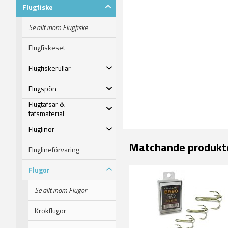
Flugfiske
Se allt inom Flugfiske
Flugfiskeset
Flugfiskerullar
Flugspön
Flugtafsar &
tafsmaterial
Fluglinor
Matchande produkt
Fluglineförvaring
Flugor
Se allt inom Flugor
Krokflugor