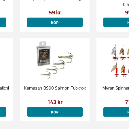
0,
59 kr
9
KÖP
Kamasan B990 Salmon Tubkrok
Myran Spinna
143 kr
7
KÖP