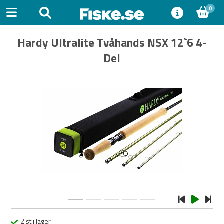
0
Hardy Ultralite Tvåhands NSX 12`6 4-
Del
Previous
Next
2 st i lager