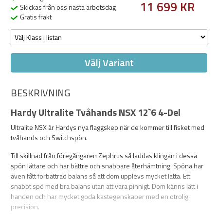
11 699 KR
Skickas från oss nästa arbetsdag
Gratis frakt
Välj Variant
BESKRIVNING
Hardy Ultralite Tvåhands NSX 12`6 4-Del
Ultralite NSX är Hardys nya flaggskep när de kommer till fisket med
tvåhands och Switchspön.
Till skillnad från föregångaren Zephrus så laddas klingan i dessa
spön lättare och har bättre och snabbare återhämtning. Spöna har
även fått förbättrad balans så att dom upplevs mycket lätta. Ett
snabbt spö med bra balans utan att vara pinnigt. Dom känns lätt i
handen och har mycket goda kastegenskaper med en otrolig
precision.