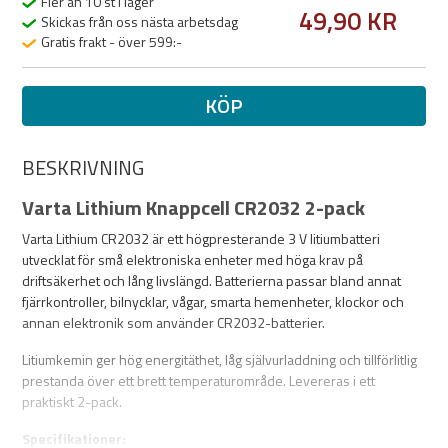
Fler än 10 st i lager
49,90 KR
Skickas från oss nästa arbetsdag
Gratis frakt - över 599:-
KÖP
BESKRIVNING
Varta Lithium Knappcell CR2032 2-pack
Varta Lithium CR2032 är ett högpresterande 3 V litiumbatteri
utvecklat för små elektroniska enheter med höga krav på
driftsäkerhet och lång livslängd. Batterierna passar bland annat
fjärrkontroller, bilnycklar, vågar, smarta hemenheter, klockor och
annan elektronik som använder CR2032-batterier.
Litiumkemin ger hög energitäthet, låg självurladdning och tillförlitlig
prestanda över ett brett temperaturområde. Levereras i ett
praktiskt 2-pack.
Specifikationer: