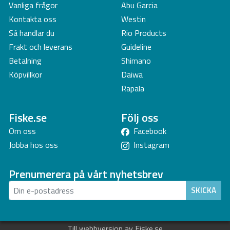
Vanliga frågor
Abu Garcia
Kontakta oss
Westin
Så handlar du
Rio Products
Frakt och leverans
Guideline
Betalning
Shimano
Köpvillkor
Daiwa
Rapala
Fiske.se
Följ oss
Om oss
Facebook
Jobba hos oss
Instagram
Prenumerera på vårt nyhetsbrev
SKICKA
Till webbversion av Fiske.se