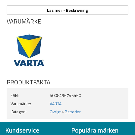
Typ: Litiumbatteri
Läs mer - Beskrivning
Artikelnummer: VAR-6032101402
VARUMÄRKE
Batterityp: CR2032
Spänning: 3 V
Kapacitet: 230 mAh
Kemi: Litium-mangandioxid (LiMnO2)
Mått: Ø 20 × 3,2 mm
Vikt: 3 g (per batteri)
Antal: 2 st
PRODUKTFAKTA
EAN:
4008496746460
Varumärke:
VARTA
Kategori:
Övrigt
>
Batterier
Kundservice
Populära märken