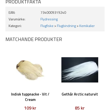
PRODUKTFAKTA
EAN:
7340009319240
Varumärke:
Flydressing
Kategori:
Flugfiske
>
Flugbindning
>
Kemikalier
MATCHANDE PRODUKTER
Indisk tuppnacke - Vit /
Gethår Arctic naturvit
Cream
109 kr
85 kr