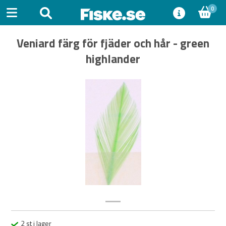
0
Veniard färg för fjäder och hår - green
highlander
Previous
Next
2 st i lager