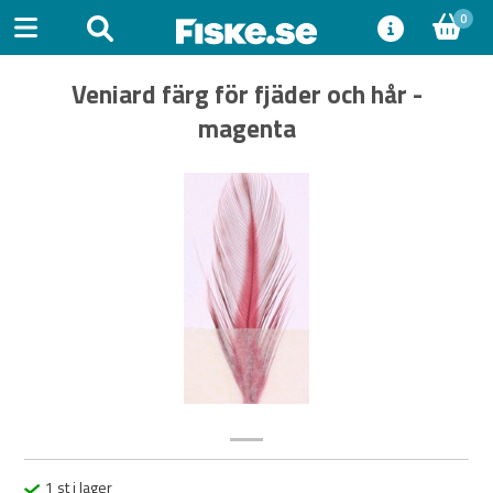
0
Veniard färg för fjäder och hår -
magenta
Previous
Next
1 st i lager