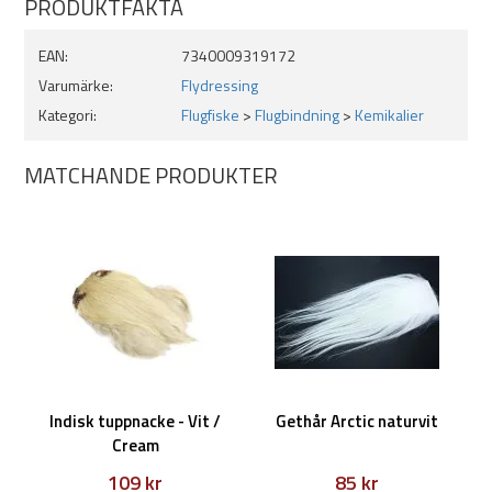
PRODUKTFAKTA
EAN:
7340009319172
Varumärke:
Flydressing
Kategori:
Flugfiske
>
Flugbindning
>
Kemikalier
MATCHANDE PRODUKTER
Indisk tuppnacke - Vit /
Gethår Arctic naturvit
Cream
109 kr
85 kr