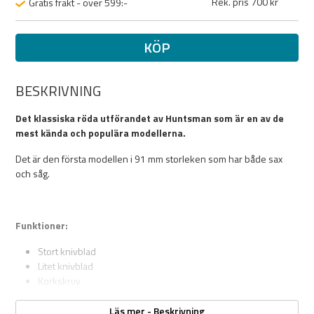
Rek. pris 700 kr
Gratis frakt - över 599:-
KÖP
BESKRIVNING
Det klassiska röda utförandet av Huntsman som är en av de
mest kända och populära modellerna.
Det är den första modellen i 91 mm storleken som har både sax
och såg.
Funktioner:
Stort knivblad
Litet knivblad
Korkskruv
Konservburks öppnare med
Liten skruvmejsel som även passar Philips skruvar
Läs mer - Beskrivning