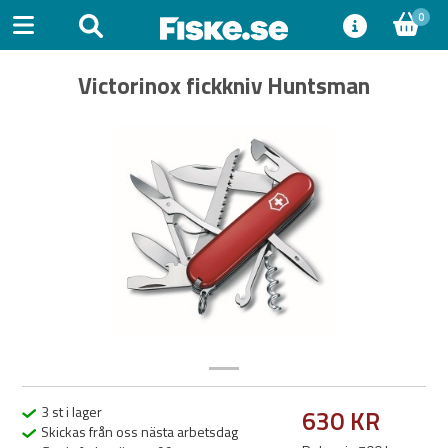
0
Victorinox fickkniv Huntsman
Previous
Next
3 st i lager
630 KR
Skickas från oss nästa arbetsdag