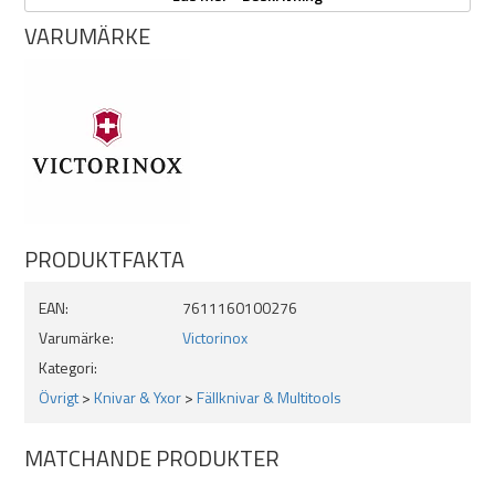
Kapsylöppnare med
VARUMÄRKE
Liten skruvmejsel
Kabelskalare
Syl/pryl
Nyckelring
Tandpetare
Pincett
Sax
Flerfunktionskrok
Träsåg
PRODUKTFAKTA
Specifikationer:
EAN:
7611160100276
Varumärke:
Victorinox
Mått:
21x91 mm
Kategori:
Vikt:
97 gram
Övrigt
>
Knivar & Yxor
>
Fällknivar & Multitools
MATCHANDE PRODUKTER