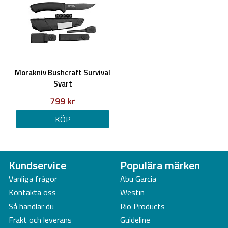
Morakniv Bushcraft Survival
Svart
799 kr
KÖP
Kundservice
Populära märken
Vanliga frågor
Abu Garcia
Kontakta oss
Westin
Så handlar du
Rio Products
Frakt och leverans
Guideline