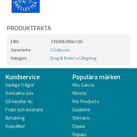
PRODUKTFAKTA
EAN:
7350063984100
Varumärke:
G Eriksson
Kategori:
Drag & Beten
>
Långdrag
Kundservice
Populära märken
Vanliga frågor
Abu Garcia
Kontakta oss
Westin
Så handlar du
Rio Products
Frakt och leverans
Guideline
Betalning
Shimano
Köpvillkor
Daiwa
Rapala