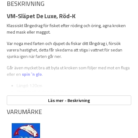
BESKRIVNING
VM-Släpet De Luxe, Röd-K
Klassiskt långedrag för fisket efter röding och öring, agna kroken
med mask eller maggot.
Var noga med farten och djupet du fiskar ditt långdrag i, försök
varera hastighet, detta får skedarna att stiga i vattnet för sedan
sjunka igen när farten går ner.
Går även mycket bra att byta ut kroken som följer med mot en fluga
eller en
spin `n glo
.
Längd: 120cm
Utmärkt till röding och öring
Läs mer - Beskrivning
VARUMÄRKE