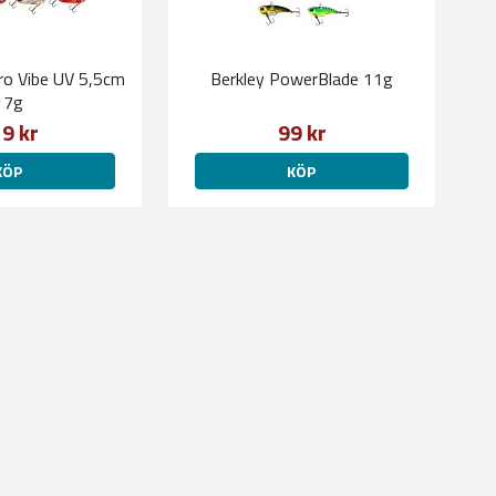
tro Vibe UV 5,5cm
Berkley PowerBlade 11g
17g
9 kr
99 kr
KÖP
KÖP