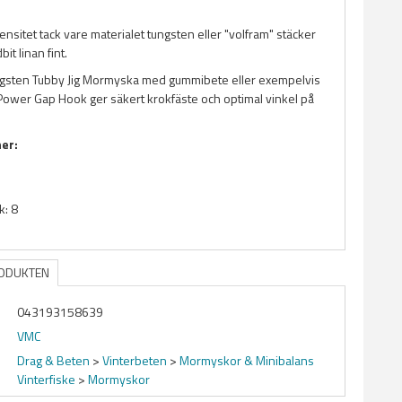
sitet tack vare materialet tungsten eller "volfram" stäcker
bit linan fint.
gsten Tubby Jig Mormyska med gummibete eller exempelvis
ower Gap Hook ger säkert krokfäste och optimal vinkel på
ner:
k: 8
RODUKTEN
043193158639
VMC
Drag & Beten
>
Vinterbeten
>
Mormyskor & Minibalans
Vinterfiske
>
Mormyskor