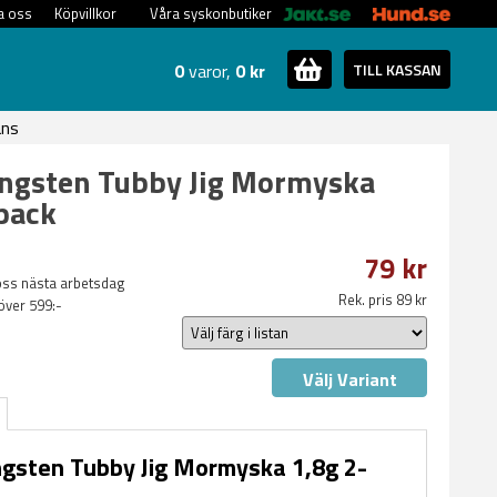
a oss
Köpvillkor
Våra syskonbutiker
0
varor,
0 kr
TILL KASSAN
ans
ngsten Tubby Jig Mormyska
pack
79 kr
oss nästa arbetsdag
Rek. pris 89 kr
 över 599:-
Välj Variant
gsten Tubby Jig Mormyska 1,8g 2-