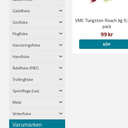
Gäddfiske
VMC Tungsten Roach Jig 0,
Gösfiske
pack
99 kr
Flugfiske
KÖP
Havsöringsfiske
Havsfiske
Ädelfiske (P&T)
Trollingfiske
Spinnfluga (Lax)
Mete
Vinterfiske
Varumärken