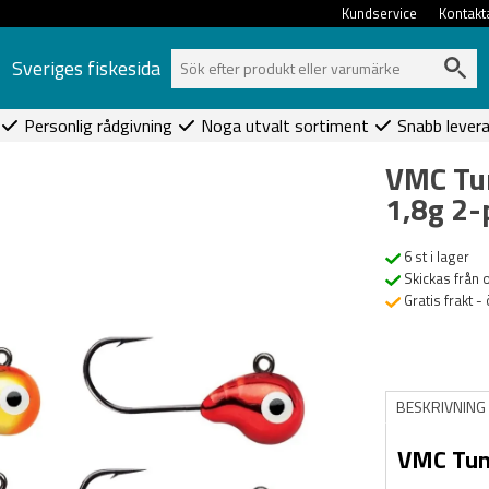
Kundservice
Kontakt
Sveriges fiskesida
Personlig rådgivning
Noga utvalt sortiment
Snabb lever
VMC Tu
1,8g 2-
6 st i lager
Skickas från 
Gratis frakt -
BESKRIVNING
VMC Tun