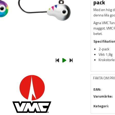
pack
Med en hög den
denna lilla god
Agna VMC Tun
maggot. VMC P
betet.
Specifikatio
2-pack
Vikt: 1,8g
Krokstorle
FAKTA OM P
EAN:
Varumärke:
Kategori: