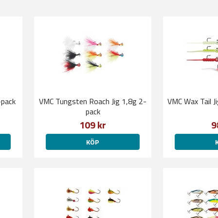
-pack
VMC Tungsten Roach Jig 1,8g 2-
VMC Wax Tail J
pack
109 kr
9
KÖP