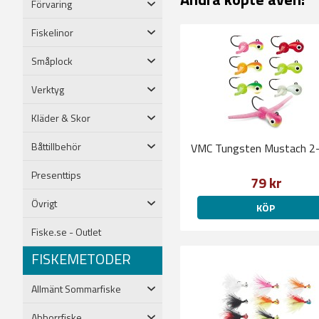
Förvaring
Fiskelinor
Småplock
Verktyg
Kläder & Skor
Båttillbehör
VMC Tungsten Mustach 2
Presenttips
79 kr
Övrigt
KÖP
Fiske.se - Outlet
FISKEMETODER
Allmänt Sommarfiske
Abborrfiske