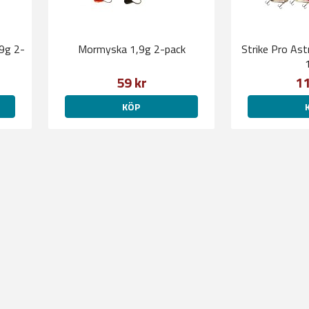
9g 2-
Mormyska 1,9g 2-pack
Strike Pro As
59 kr
11
KÖP