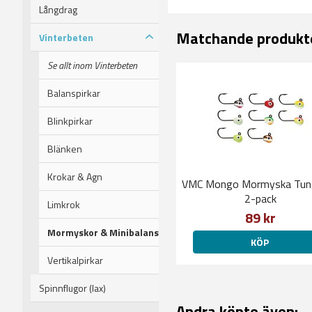
Långdrag
Matchande produkt
Vinterbeten
Se allt inom Vinterbeten
Balanspirkar
Blinkpirkar
Blänken
Krokar & Agn
VMC Mongo Mormyska Tun
2-pack
Limkrok
89 kr
Mormyskor & Minibalans
KÖP
Vertikalpirkar
Spinnflugor (lax)
Andra köpte även: