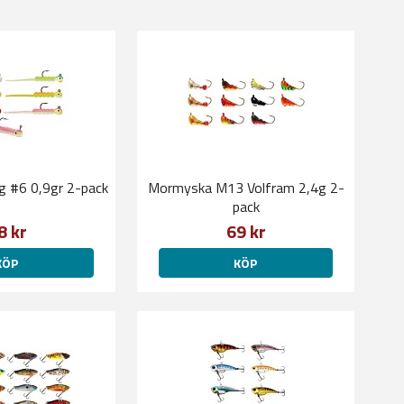
ig #6 0,9gr 2-pack
Mormyska M13 Volfram 2,4g 2-
pack
8 kr
69 kr
KÖP
KÖP