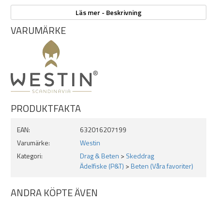
Egenskaper:
Läs mer - Beskrivning
VARUMÄRKE
Perfekt bete för put and take-fiske
Litet, lockande och effektivt
Utmärkt för djupare vatten
Handmålad med detaljerade färger
Längd: 3,9cm
Vikt: 7g
PRODUKTFAKTA
EAN:
632016207199
Varumärke:
Westin
Kategori:
Drag & Beten
>
Skeddrag
Ädelfiske (P&T)
>
Beten (Våra favoriter)
ANDRA KÖPTE ÄVEN