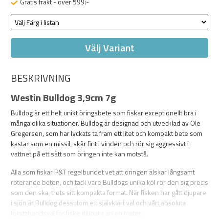
Gratis frakt - över 599:-
Välj Variant
BESKRIVNING
Westin Bulldog 3,9cm 7g
Bulldog är ett helt unikt öringsbete som fiskar exceptionellt bra i
många olika situationer. Bulldog är designad och utvecklad av Ole
Gregersen, som har lyckats ta fram ett litet och kompakt bete som
kastar som en missil, skär fint i vinden och rör sig aggressivt i
vattnet på ett sätt som öringen inte kan motstå.
Alla som fiskar P&T regelbundet vet att öringen älskar långsamt
roterande beten, och tack vare Bulldogs unika köl rör den sig precis
som den ska, trots sitt kompakta format. När fisken har gått djupare
i sjön är Bulldog dessutom ett självklart val och vårt absoluta
förstahandsval för fiske djupare än en meter.