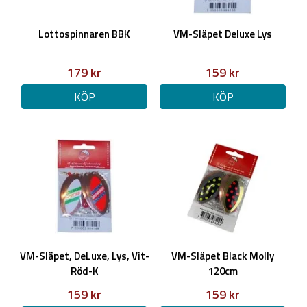
Lottospinnaren BBK
VM-Släpet Deluxe Lys
179 kr
159 kr
KÖP
KÖP
VM-Släpet, DeLuxe, Lys, Vit-
VM-Släpet Black Molly
Röd-K
120cm
159 kr
159 kr