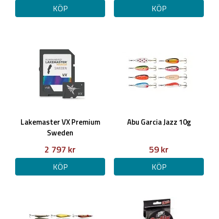
KÖP
KÖP
Lakemaster VX Premium
Abu Garcia Jazz 10g
Sweden
2 797 kr
59 kr
KÖP
KÖP