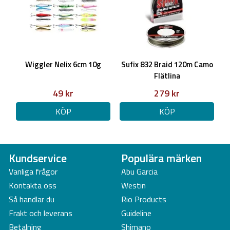
Wiggler Nelix 6cm 10g
Sufix 832 Braid 120m Camo
Flätlina
49 kr
279 kr
KÖP
KÖP
Kundservice
Populära märken
Vanliga frågor
Abu Garcia
Kontakta oss
Westin
Så handlar du
Rio Products
Frakt och leverans
Guideline
Betalning
Shimano