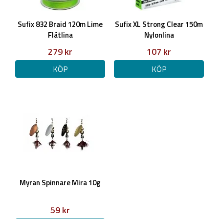
Sufix 832 Braid 120m Lime
Sufix XL Strong Clear 150m
Flätlina
Nylonlina
279 kr
107 kr
KÖP
KÖP
Myran Spinnare Mira 10g
59 kr