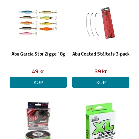
Abu Garcia Stor Zigge 18g
Abu Coatad Ståltafs 3-pack
49 kr
39 kr
KÖP
KÖP