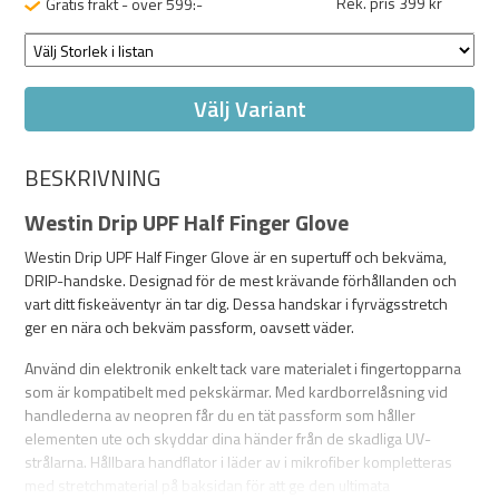
Rek. pris 399 kr
Gratis frakt - över 599:-
Välj Variant
BESKRIVNING
Westin Drip UPF Half Finger Glove
Westin Drip UPF Half Finger Glove är en supertuff och bekväma,
DRIP-handske. Designad för de mest krävande förhållanden och
vart ditt fiskeäventyr än tar dig. Dessa handskar i fyrvägsstretch
ger en nära och bekväm passform, oavsett väder.
Använd din elektronik enkelt tack vare materialet i fingertopparna
som är kompatibelt med pekskärmar. Med kardborrelåsning vid
handlederna av neopren får du en tät passform som håller
elementen ute och skyddar dina händer från de skadliga UV-
strålarna. Hållbara handflator i läder av i mikrofiber kompletteras
med stretchmaterial på baksidan för att ge den ultimata