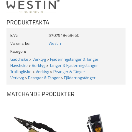
Korrosionsbeständig titanbeläggning
Ringöppnare
Tandad skärkant, klipper all lina
PRODUKTFAKTA
Ergonomiskt och slitstarkt grepphandtag
EAN:
5707549469460
Varumärke:
Westin
Kategori:
Gäddfiske
>
Verktyg
>
Fjäderringstänger & Tänger
Havsfiske
>
Verktyg
>
Tänger & Fjäderringstänger
Trollingfiske
>
Verktyg
>
Peanger & Tänger
Verktyg
>
Peanger & Tänger
>
Fjäderringstänger
MATCHANDE PRODUKTER