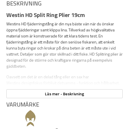
BESKRIVNING
Westin HD Split Ring Plier 19cm
Westins HD fjäderringstång är din nya bäste vän när du önskar
öppna fjädderingar samt klippa lina. Tillverkad av högkvalitativa
material som är konstruerade för att klara tidens
test.
En
fjäderringstång är ett måste för den seriöse fiskaren, att enkelt
kunna byta ringar och krokar på dina beten är ett måste ute i vid
vattnet. Detaljer som gör stor skillnad i ditt fiske. HD Splitring plier är
designad för de störrre och kraftigare ringarna på exempelvis
gäddbeten.
Oavsett om det är en delad tång eller en sax har
Westins designfokus förblivit detsamma - funktion och hållbarhet.
Dessa verktyg är utformade för de mest krävande sportfiskare som
Läs mer - Beskrivning
vet vikten av kvalitet och tillförlitlighet.
VARUMÄRKE
Specifikation:
XL: 19cm
Rostfritt stål