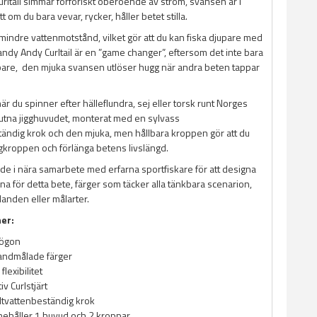
rltail simmar förföriskt oberoende av ström, svansen är i
t om du bara vevar, rycker, håller betet stilla.
r mindre vattenmotstånd, vilket gör att du kan fiska djupare med
 Sandy Andy Curltail är en ”game changer”, eftersom det inte bara
are, den mjuka svansen utlöser hugg när andra beten tappar
är du spinner efter hälleflundra, sej eller torsk runt Norges
gjutna jigghuvudet, monterat med en sylvass
tändig krok och den mjuka, men hållbara kroppen gör att du
ggkroppen och förlänga betens livslängd.
de i nära samarbete med erfarna sportfiskare för att designa
na för detta bete, färger som täcker alla tänkbara scenarion,
landen eller målarter.
ner:
-ögon
andmålade färger
lexibilitet
iv Curlstjärt
ltvattenbeständig krok
nehåller 1 huvud och 2 kroppar