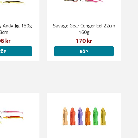
y Andy Jig 150g
Savage Gear Conger Eel 22cm
3cm
160g
6 kr
170 kr
KÖP
KÖP