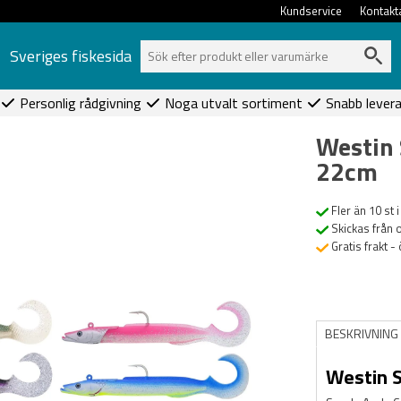
Kundservice
Kontakt
Sveriges fiskesida
Personlig rådgivning
Noga utvalt sortiment
Snabb lever
Westin 
22cm
Fler än 10 st i
Skickas från 
Gratis frakt -
BESKRIVNING
Westin S