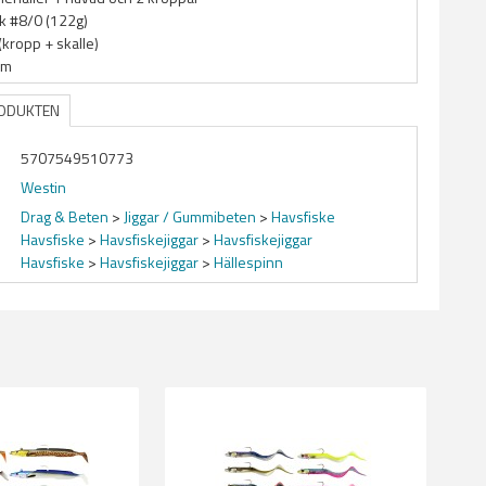
k #8/0 (122g)
(kropp + skalle)
cm
RODUKTEN
5707549510773
Westin
Drag & Beten
>
Jiggar / Gummibeten
>
Havsfiske
Havsfiske
>
Havsfiskejiggar
>
Havsfiskejiggar
Havsfiske
>
Havsfiskejiggar
>
Hällespinn