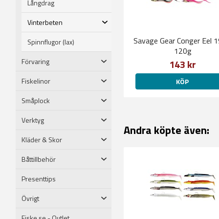
Långdrag
Vinterbeten
Savage Gear Conger Eel 
Spinnflugor (lax)
120g
Förvaring
143 kr
Fiskelinor
KÖP
Småplock
Verktyg
Andra köpte även:
Kläder & Skor
Båttillbehör
Presenttips
Övrigt
Fiske.se - Outlet