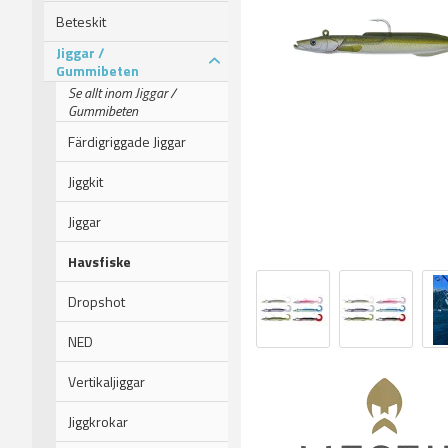
Beteskit
Jiggar /
Gummibeten
Se allt inom Jiggar /
Gummibeten
Färdigriggade Jiggar
Jiggkit
Jiggar
Havsfiske
Dropshot
NED
Vertikaljiggar
Jiggkrokar