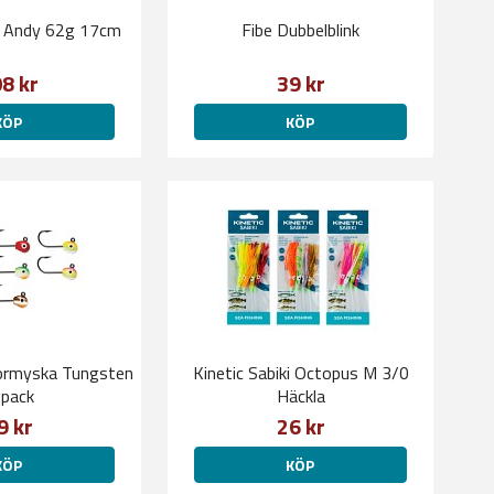
 Andy 62g 17cm
Fibe Dubbelblink
8 kr
39 kr
KÖP
KÖP
rmyska Tungsten
Kinetic Sabiki Octopus M 3/0
pack
Häckla
9 kr
26 kr
KÖP
KÖP