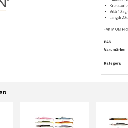
Krokstorle
Vikt: 122g 
Längd: 22
FAKTA OM P
EAN:
Varumärke:
Kategori:
er: