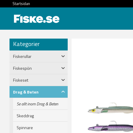
Startsidan
Kategorier
Fiskerullar
Fiskespön
Fiskeset
Drag & Beten
Se allt inom Drag & Beten
Skeddrag
Spinnare