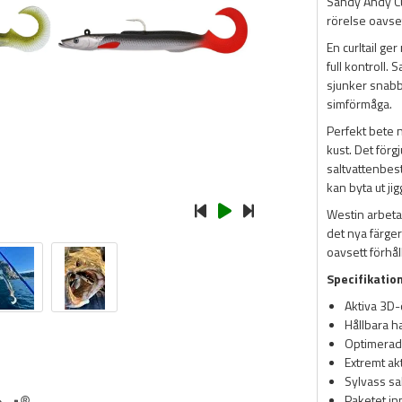
Sandy Andy Cu
rörelse oavset
En curltail ge
full kontroll.
sjunker snabb
simförmåga.
Perfekt bete n
kust. Det för
saltvattenbes
kan byta ut ji
Westin arbeta
det nya färger
oavsett förhål
Specifikatio
Aktiva 3D
Hållbara h
Optimerad f
Extremt akt
Sylvass sa
Paketet in