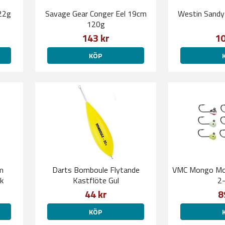
22g
Savage Gear Conger Eel 19cm
Westin Sandy
120g
143 kr
10
KÖP
m
Darts Bomboule Flytande
VMC Mongo Mo
k
Kastflöte Gul
2-
44 kr
8
KÖP