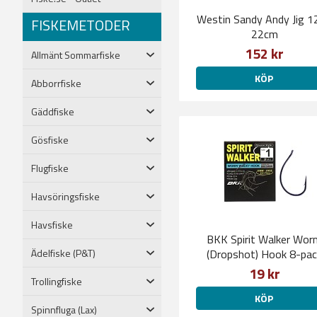
Westin Sandy Andy Jig 1
FISKEMETODER
22cm
152 kr
Allmänt Sommarfiske
KÖP
Abborrfiske
Gäddfiske
Gösfiske
Flugfiske
Havsöringsfiske
Havsfiske
BKK Spirit Walker Wor
Ädelfiske (P&T)
(Dropshot) Hook 8-pac
19 kr
Trollingfiske
KÖP
Spinnfluga (Lax)