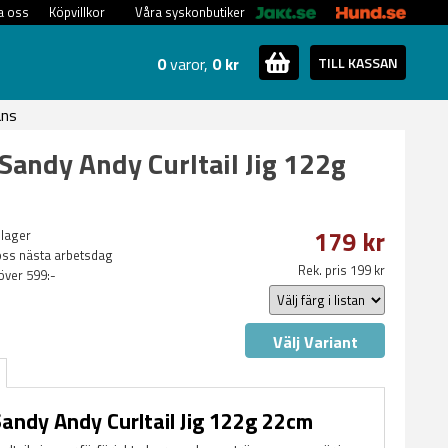
a oss
Köpvillkor
Våra syskonbutiker
0
varor,
0 kr
TILL KASSAN
ans
Sandy Andy Curltail Jig 122g
179 kr
 lager
oss nästa arbetsdag
Rek. pris 199 kr
 över 599:-
Välj Variant
andy Andy Curltail Jig 122g 22cm