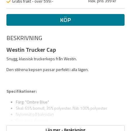
Rek. pris 399 kr
Gratis frakt - över 599:-
KÖP
BESKRIVNING
Westin Trucker Cap
Snygg, klassisk truckerkeps från Westin.
Den stilrena kepsen passar perfekt i alla lägen.
Specifikationer:
Färg: "Ombre Blue"
Skal: 65% bomull, 35% polyester. Nät: 100% polyester
Nylonnät på baksidan
Snapback-fixering
One Size
Läs mer - Beskrivning