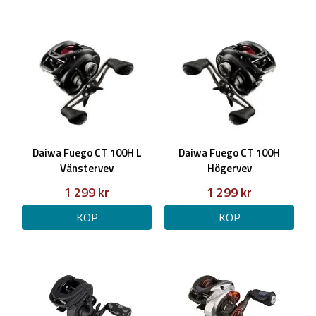
Daiwa Fuego CT 100H L
Daiwa Fuego CT 100H
Vänstervev
Högervev
1 299 kr
1 299 kr
KÖP
KÖP