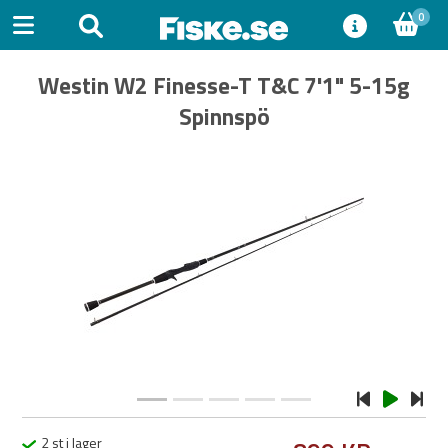
0
Westin W2 Finesse-T T&C 7'1" 5-15g
Spinnspö
Previous
Next
2 st i lager