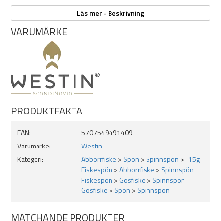
Egenskaper:
Läs mer - Beskrivning
VARUMÄRKE
Rullfäste: VFC-2
Ringar: Seaguide® SXQLSG premium
Klinga: 24/30 ton High Performance Carbon
Delat handtag med förstklassig EVA
Krokhållare: Seaguide® Dhook
PRODUKTFAKTA
Specifikationer:
Längd: 7'1ft 213cm
EAN:
5707549491409
2-delat
Varumärke:
Westin
Transportlängd: 112cm
Aktion: Fast (snabb toppig)
Kategori:
Abborrfiske
>
Spön
>
Spinnspön
>
-15g
Spö vikt: 124g
Fiskespön
>
Abborrfiske
>
Spinnspön
Power: Medium/Light
Fiskespön
>
Gösfiske
>
Spinnspön
Kastvikt: 5-15g
Gösfiske
>
Spön
>
Spinnspön
MATCHANDE PRODUKTER