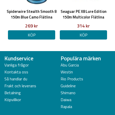
Spiderwire Stealth Smooth 8
Seaguar PE X8 Lure Edition
150m Blue Camo Flätlina
150m Multicolor Flätlina
269 kr
314 kr
KÖP
KÖP
Kundservice
Populära märken
Vanliga frågor
Abu Garcia
Kontakta oss
Westin
Så handlar du
Rio Products
Frakt och leverans
Guideline
Betalning
Shimano
Köpvillkor
Daiwa
Rapala