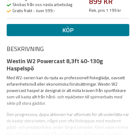
899 KR
Skickas från oss nästa arbetsdag
Rek. pris 1 199 kr
Gratis frakt - över 599:-
KÖP
BESKRIVNING
Westin W2 Powercast 8,3ft 40-130g
Haspelspö
Med W2-serien kan du njuta av professionell fiskeglädje, oavsett
erfarenhetsnivå eller ekonomiska förutsättningar. Westin W2
powercast haspel är designat ör att möta kraven från sportfiskare
som vill kasta allt från hård- och mjukbeten till spinnerbaits med
sikte på stora gäddor.
Den progressiva, djupa aktionen har utformats för att underlätta när
du kastar stora beten, något som ofta förknippas med modernt
gädd- och predatorfiske, under längre perioder. Känn varje rörelse
hos ditt bete, varje grässtrå och sten som det kommer i kontakt