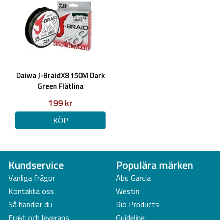
Spö vikt: 212g
Daiwa J-BraidX8 150M Dark
Green Flätlina
199 kr
KÖP
Kundservice
Populära märken
Vanliga frågor
Abu Garcia
Kontakta oss
Westin
Så handlar du
Rio Products
Frakt och leverans
Guideline