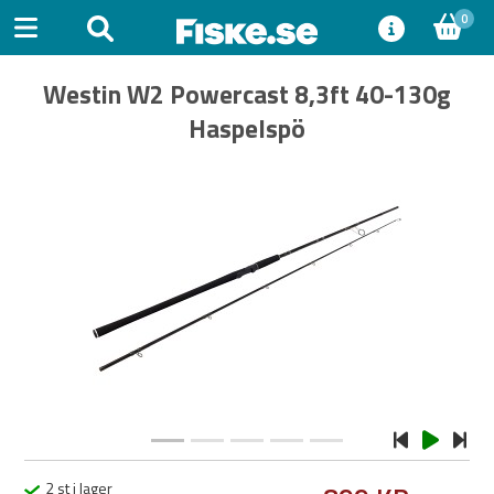
0
Westin W2 Powercast 8,3ft 40-130g
Haspelspö
Previous
Next
2 st i lager